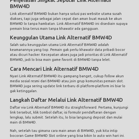
BMW4D
Link alternatif BMW4D bukan hanya solusi pas website utama susah
diakses, tapi juga sebagai jalan cepat dan aman buat masuk ke akun
BMW4D lo tanpa hambatan. Link Alternatif BMW4D ini disediain supaya
pemain bisa terus main tanpa khawatir ada gangguan.
Keunggulan Utama Link Alternatif BMW4D
Salah satu keunggulan utama Link Alternatif BMW4D adalah
keamanannya yang top. Pemain gak perlu khawatir data pribadi bocor
atau dicuri hacker. Kecepatan akses juga jadi prioritas di Link Alternatif
BMW4D, jadi lo bisa main game favorit di BMW4D tanpa lelet.
Cara Mencari Link Alternatif BMW4D
Nyari Link Alternatif BMW4D itu gampang banget, cukup follow akun
media sosial resmi dari BMW4D atau join grup komunitas pemain slot.
BMW4D juga sering update link terbaru di platform-platform ini biar lo
gak ketinggalan.
Langkah Daftar Melalui Link Alternatif BMW4D
Daftar via Link Alternatif BMW4D itu straightforward. Pertama, kunjungi
link tersebut, klik tombol daftar, isi formulir pendaftaran dengan
lengkap, lalu submit. Setelah itu, lo bisa langsung deposit dan mulai
main di BMW4D.
Nah, setelah tau gimana cara main aman di BMW4D, yuk kita intip
bocoran Game BMW4D Slot online yang bisa bikin lo auto win hari ini.