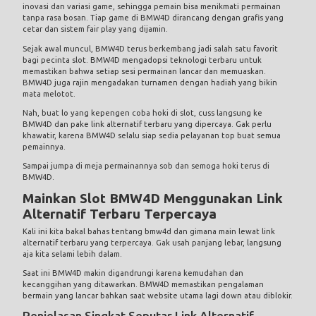
inovasi dan variasi game, sehingga pemain bisa menikmati permainan
tanpa rasa bosan. Tiap game di BMW4D dirancang dengan grafis yang
cetar dan sistem fair play yang dijamin.
Sejak awal muncul, BMW4D terus berkembang jadi salah satu favorit
bagi pecinta slot. BMW4D mengadopsi teknologi terbaru untuk
memastikan bahwa setiap sesi permainan lancar dan memuaskan.
BMW4D juga rajin mengadakan turnamen dengan hadiah yang bikin
mata melotot.
Nah, buat lo yang kepengen coba hoki di slot, cuss langsung ke
BMW4D dan pake link alternatif terbaru yang dipercaya. Gak perlu
khawatir, karena BMW4D selalu siap sedia pelayanan top buat semua
pemainnya.
Sampai jumpa di meja permainannya sob dan semoga hoki terus di
BMW4D.
Mainkan Slot BMW4D Menggunakan Link
Alternatif Terbaru Terpercaya
Kali ini kita bakal bahas tentang
bmw4d
dan gimana main lewat link
alternatif terbaru yang terpercaya. Gak usah panjang lebar, langsung
aja kita selami lebih dalam.
Saat ini BMW4D makin digandrungi karena kemudahan dan
kecanggihan yang ditawarkan. BMW4D memastikan pengalaman
bermain yang lancar bahkan saat website utama lagi down atau diblokir.
Penjelasan Singkat Seputar Link Alternatif