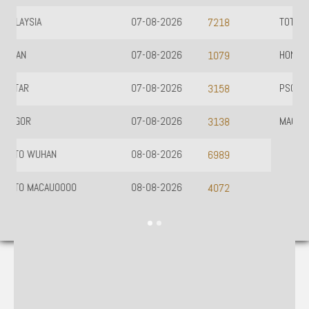
TOTO MACAU2300
07-08-2026
9141
HONGKONG LOTTO
07-08-2026
6011
PSCO POOLS
07-08-2026
6964
MAGNUM4D
05-08-2026
3072