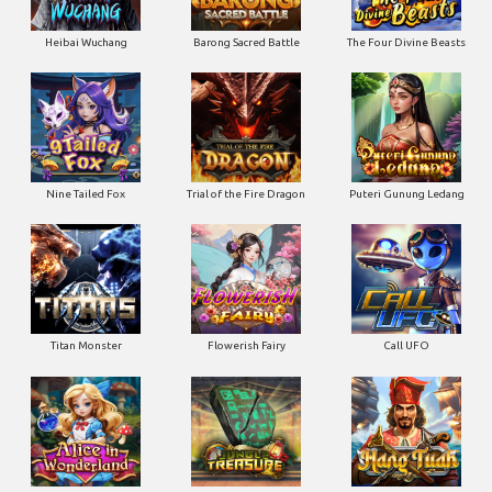
Heibai Wuchang
Barong Sacred Battle
The Four Divine Beasts
Nine Tailed Fox
Trial of the Fire Dragon
Puteri Gunung Ledang
Titan Monster
Flowerish Fairy
Call UFO