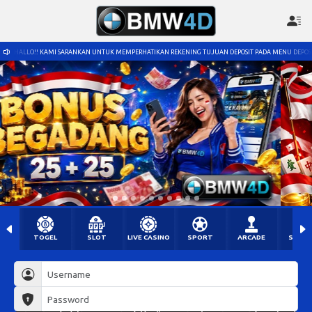
HALLO!! KAMI SARANKAN UNTUK MEMPERHATIKAN REKENING TUJUAN DEPOSIT PADA MENU DEPOS
TOGEL
SLOT
LIVE CASINO
SPORT
ARCADE
SABU