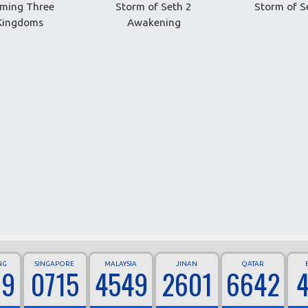
aming Three
Storm of Seth 2
Storm of S
Kingdoms
Awakening
NG
SINGAPORE
MALAYSIA
JINAN
QATAR
79
0715
4549
2601
6642
4