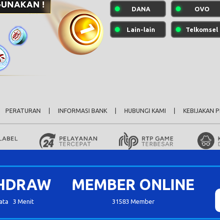
DANA
OVO
Lain-lain
Telkomsel
PERATURAN
|
INFORMASI BANK
|
HUBUNGI KAMI
|
KEBIJAKAN P
harj*** | Withdraw:
Rp.15,000
kama*** | Withdraw:
Rp.25,000
gila*** | Withdraw:
Rp.30,000
HDRAW
MEMBER ONLINE
novit***ri | Withdraw:
ata
3
Menit
31583
Member
Rp.15,000