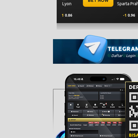
BET NOW
Union 
Bodo Glimt
Gill
0.75
0.82
-0.75
TELEGRA
Daftar
Login