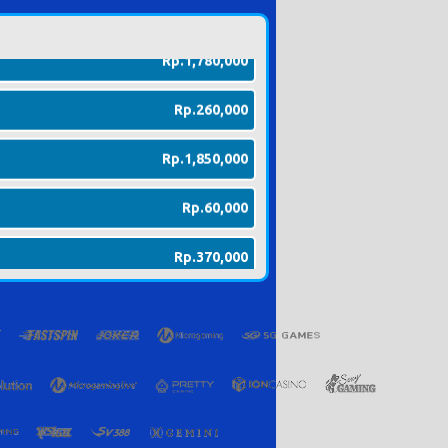
Rp.1,780,000
Rp.260,000
Rp.1,850,000
Rp.60,000
Rp.370,000
Rp.1,770,000
Rp.1,280,000
Rp.1,430,000
Rp.950,000