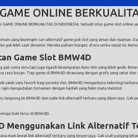
maya***i | Withdraw:
Rp.10,000
 GAME ONLINE BERKUALITA
zulka***in | Withdraw:
Rp.45,000
 GAME ONLINE BERKUALITAS DI INDONESIA. Sebuah situs game slot online yang 
iswah***i | Withdraw:
Rp.15,000
emain yang kepengen cari alternatif game judi slot yang aman dan nyaman. D
 gak lelet saat dimainin. Mereka paham banget, di era serba cepat ini, kemu
par*** | Withdraw:
Rp.10,000
atan Game Slot BMW4D
ell*** | Withdraw:
Rp.45,000
ak cuma seru tapi juga ngasih kesempatan Auto Win yang lebih gede.
Bmw
a rasa bosan. Tiap game di BMW4D dirancang dengan grafis yang cetar dan si
novit***ri | Withdraw:
Rp.25,000
i salah satu favorit bagi pecinta slot. BMW4D mengadopsi teknologi terbar
rajin mengadakan turnamen dengan hadiah yang bikin mata melotot.
cin*** | Withdraw:
Rp.30,000
uss langsung ke BMW4D dan pake link alternatif terbaru yang dipercaya. Gak p
jasm*** | Withdraw:
Rp.25,000
emoga hoki terus di BMW4D.
nam*** | Withdraw:
Rp.45,000
 Menggunakan Link Alternatif T
alm*** | Withdraw:
na main lewat link alternatif terbaru yang terpercaya. Gak usah panjang lebar,
Rp.25,000