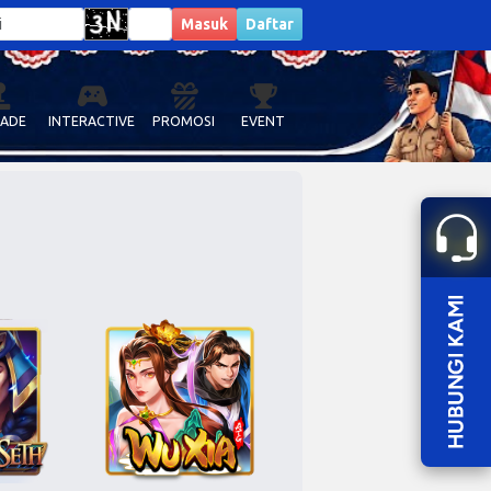
G-MASING YA SEBELUM MELAKUKAN TRANSFER.
Masuk
Daftar
ADE
INTERACTIVE
PROMOSI
EVENT