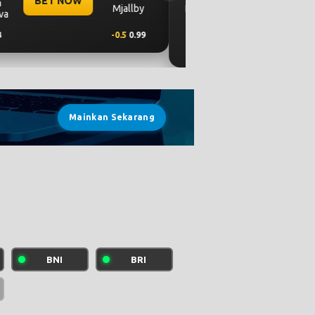
BET NOW
rcelona
e-Chelsea
5
0.66
-0.75
-0.90
Mainkan Sekarang
BNI
BRI