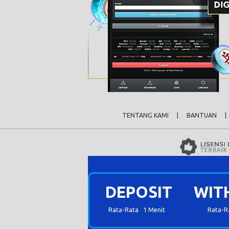
TENTANG KAMI
|
BANTUAN
|
ver*** | Deposit:
zami*** | Deposit:
mut*** | Deposit:
DEPOSIT
WIT
bana*** | Deposit:
Rata-Rata
1
Menit
Rata-R