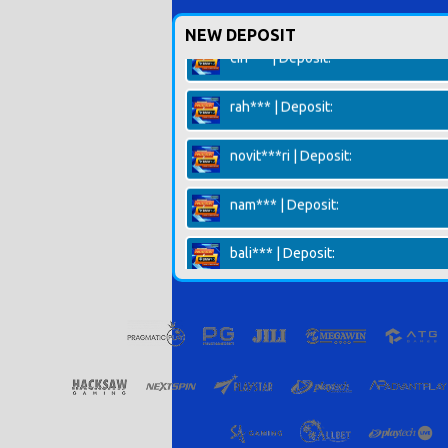
cin*** | Deposit:
NEW DEPOSIT
rah*** | Deposit:
novit***ri | Deposit:
nam*** | Deposit:
bali*** | Deposit:
dim*** | Deposit:
maya***i | Deposit:
usa*** | Deposit:
rah*** | Deposit: