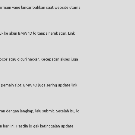
rmain yang lancar bahkan saat website utama
Rp.1,700,000
Rp.1,600,000
asuk ke akun BMW4D lo tanpa hambatan. Link
Rp.1,380,000
Rp.790,000
cor atau dicuri hacker. Kecepatan akses juga
Rp.330,000
 pemain slot. BMW4D juga sering update link
Rp.150,000
Rp.1,480,000
ran dengan lengkap, lalu submit. Setelah itu, lo
Rp.900,000
ari ini. Pastiin lo gak ketinggalan update
Rp.550,000