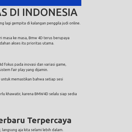
Rp.960,000
S DI INDONESIA
Rp.1,400,000
lagi gempita di kalangan penggila judi online.
Rp.1,860,000
ari masa ke masa, Bmw 4D terus berupaya
dahan akses itu prioritas utama.
Rp.1,380,000
Rp.1,400,000
4d
fokus pada inovasi dan variasi game,
stem fair play yang dijamin.
Rp.1,270,000
u untuk memastikan bahwa setiap sesi
Rp.1,870,000
erlu khawatir, karena BMW4D selalu siap sedia
Rp.200,000
Rp.1,960,000
erbaru Terpercaya
 langsung aja kita selami lebih dalam.
Rp.80,000