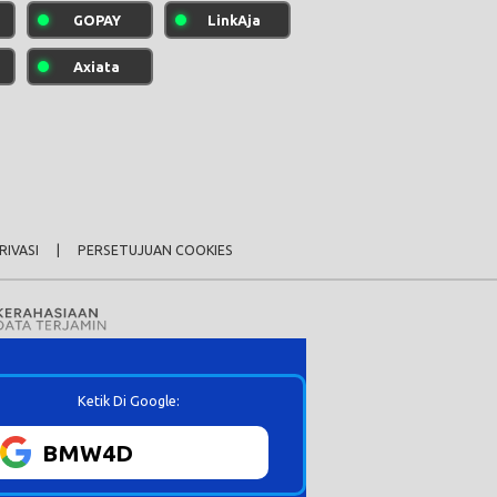
GOPAY
LinkAja
Axiata
RIVASI
|
PERSETUJUAN COOKIES
Rp.400,000
Rp.940,000
Ketik Di Google:
Rp.840,000
BMW4D
Rp.1,300,000