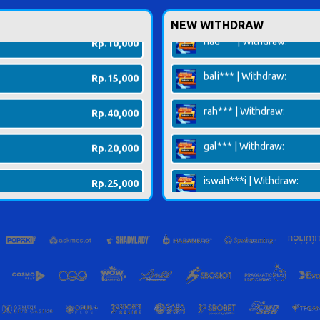
nad*** | Withdraw:
Rp.10,000
NEW WITHDRAW
bali*** | Withdraw:
Rp.15,000
rah*** | Withdraw:
Rp.40,000
gal*** | Withdraw:
Rp.20,000
iswah***i | Withdraw:
Rp.25,000
sit*** | Withdraw:
Rp.25,000
oktav***i | Withdraw:
Rp.15,000
unja*** | Withdraw:
Rp.30,000
ani*** | Withdraw:
Rp.25,000