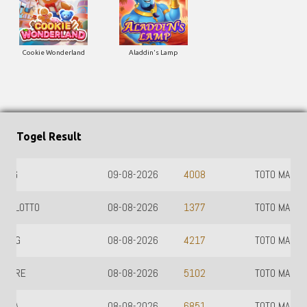
Cookie Wonderland
Aladdin's Lamp
Togel Result
TOTO MACAU1300
08-08-2026
0342
TOTO MACAU1600
08-08-2026
2957
TOTO MACAU1900
08-08-2026
9031
TOTO MACAU2200
08-08-2026
6525
TOTO MACAU2300
08-08-2026
1109