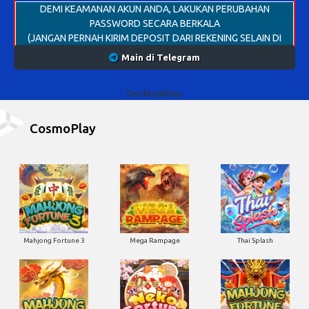
DEMI KEAMANAN AKUN ANDA, LAKUKAN PERUBAHAN
PASSWORD SECARA BERKALA
(JANGAN PERNAH KIRIM DEPOSIT DARI REKENING SELAIN DI
MENU DEPOSIT WEBSITE DAN LIVECHAT)
Main di Telegram
Desktop
Wap
CosmoPlay
Mahjong Fortune 3
Mega Rampage
Thai Splash