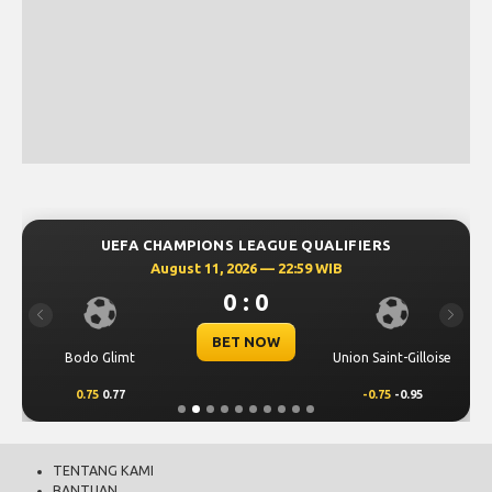
UEFA CHAMPIONS LEAGUE QUALIFIERS
August 11, 2026 — 22:59 WIB
0 : 0
Previous
Next
BET NOW
Bodo Glimt
Union Saint-Gilloise
0.75
0.77
-0.75
-0.95
TENTANG KAMI
BANTUAN