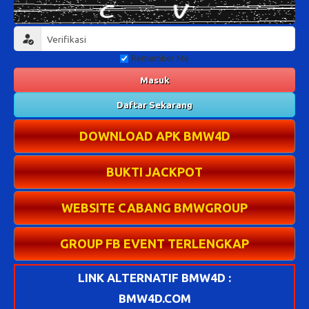
Remember Me
Masuk
Daftar Sekarang
DOWNLOAD APK BMW4D
BUKTI JACKPOT
WEBSITE CABANG BMWGROUP
GROUP FB EVENT TERLENGKAP
LINK ALTERNATIF BMW4D :
BMW4D.COM