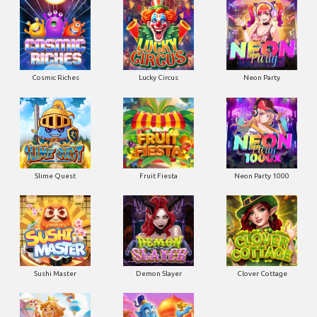
Cosmic Riches
Lucky Circus
Neon Party
Slime Quest
Fruit Fiesta
Neon Party 1000
Sushi Master
Demon Slayer
Clover Cottage