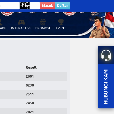
-MASING YA SEBELUM MELAKUKAN TRANSFER.
Masuk
Daftar
ADE
INTERACTIVE
PROMOSI
EVENT
Result
2601
0230
7511
7450
7821