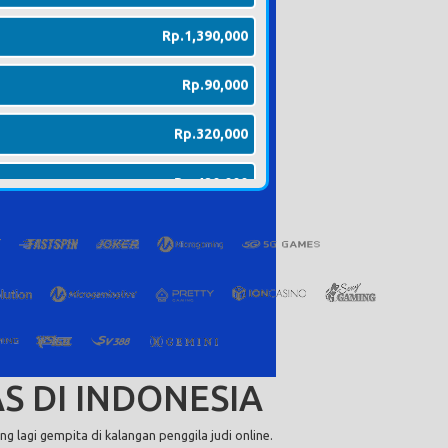
Rp.90,000
Rp.320,000
Rp.420,000
Rp.1,850,000
Rp.860,000
Rp.960,000
Rp.1,370,000
Rp.1,710,000
S DI INDONESIA
Rp.1,680,000
lagi gempita di kalangan penggila judi online.