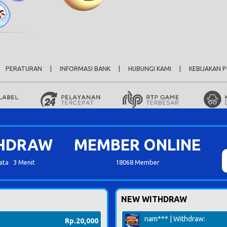
PERATURAN
|
INFORMASI BANK
|
HUBUNGI KAMI
|
KEBIJAKAN P
jam*** | Withdraw:
Rp.10,000
gila*** | Withdraw:
Rp.45,000
lai*** | Withdraw:
Rp.30,000
HDRAW
MEMBER ONLINE
novit***ri | Withdraw:
Rp.25,000
ata
3
Menit
18068
Member
int*** | Withdraw:
Rp.35,000
nam*** | Withdraw:
Rp.20,000
NEW WITHDRAW
rah*** | Withdraw:
Rp.20,000