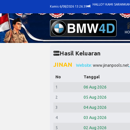
HALLO!! KAMI SARANKA
Kamis 6/08/2026 13:26:40
HO
Hasil Keluaran
JINAN
Website:
www.jinanpools.net
No
Tanggal
1
06 Aug 2026
2
05 Aug 2026
3
04 Aug 2026
4
03 Aug 2026
5
02 Aug 2026