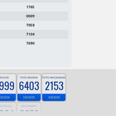
1765
0009
7058
7104
7690
BOGOR
TOTO WUHAN
TOTO MACAU0000
999
6403
2153
/8/2026
6/8/2026
6/8/2026
CO POOLS
MAGNUM4D
884
3072