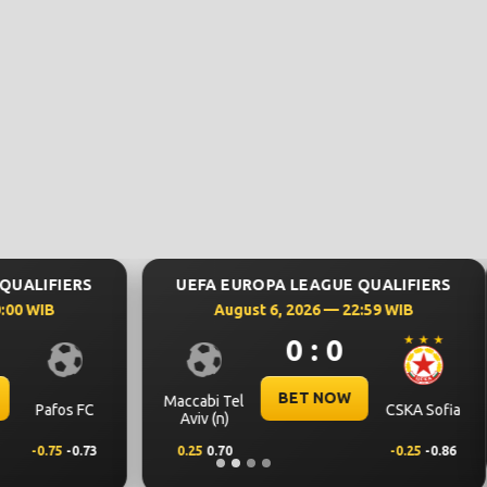
26
6/8/2026
5/8/2026
5/8/2026
5/8/2026
5
ERS
UEFA EUROPA LEAGUE QUALIFIERS
UE
August 7, 2026 — 00:00 WIB
0 : 0
BET NOW
FC Hradec
lecht
Besiktas
Be
Kralove
0.82
-0.25
-0.80
0.25
0.64
2.