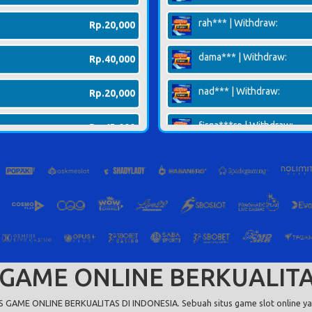
dama*** | Withdraw:
Rp.40,000
nad*** | Withdraw:
Rp.20,000
firga***ro | Withdraw:
Rp.45,000
gal*** | Withdraw:
Rp.40,000
usa*** | Withdraw:
Rp.15,000
par*** | Withdraw:
Rp.40,000
tam*** | Withdraw:
Rp.40,000
uta*** | Withdraw:
Rp.25,000
 GAME ONLINE BERKUALITA
suar***i | Withdraw:
Rp.40,000
 GAME ONLINE BERKUALITAS DI INDONESIA. Sebuah situs game slot online yang 