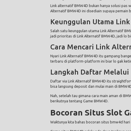
ell*** | Deposit:
Link alternatif BMW4D bukan hanya solusi pas 
Alternatif BMW4D ini disediain supaya pemain b
kama*** | Deposit:
Keunggulan Utama Link
Salah satu keunggulan utama Link Alternatif BM
gal*** | Deposit:
jadi prioritas di Link Alternatif BMW4D, jadi lo
Cara Mencari Link Alte
firga***ro | Deposit:
Nyari Link Alternatif BMW4D itu gampang bange
terbaru di platform-platform ini biar lo gak keti
sit*** | Deposit:
Langkah Daftar Melalui
raj*** | Deposit:
Daftar via Link Alternatif BMW4D itu straightforw
bisa langsung deposit dan mulai main di BMW4
cin*** | Deposit:
Nah, setelah tau gimana cara main aman di BMW4D
berikutnya tentang Game BMW4D.
van*** | Deposit:
Bocoran Situs Slot 
nam*** | Deposit:
Waktunya kita bahas bocoran situs
bmw4d
hari
Game situs BMW4D selalu ada daya tariknya sen
usa*** | Deposit: