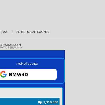
RIVASI
|
PERSETUJUAN COOKIES
Rp.1,690,000
Rp.930,000
Rp.1,370,000
Ketik Di Google:
Rp.550,000
BMW4D
Rp.1,170,000
Rp.1,310,000
Rp.1,390,000