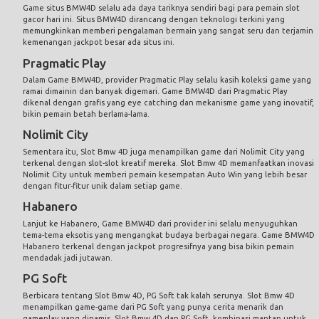
Game situs BMW4D selalu ada daya tariknya sendiri bagi para pemain slot
gacor hari ini. Situs BMW4D dirancang dengan teknologi terkini yang
memungkinkan memberi pengalaman bermain yang sangat seru dan terjamin
kemenangan jackpot besar ada situs ini.
Pragmatic Play
Dalam Game BMW4D, provider Pragmatic Play selalu kasih koleksi game yang
ramai dimainin dan banyak digemari. Game BMW4D dari Pragmatic Play
dikenal dengan grafis yang eye catching dan mekanisme game yang inovatif,
bikin pemain betah berlama-lama.
Nolimit City
Sementara itu, Slot Bmw 4D juga menampilkan game dari Nolimit City yang
terkenal dengan slot-slot kreatif mereka. Slot Bmw 4D memanfaatkan inovasi
Nolimit City untuk memberi pemain kesempatan Auto Win yang lebih besar
dengan fitur-fitur unik dalam setiap game.
Habanero
Lanjut ke Habanero, Game BMW4D dari provider ini selalu menyuguhkan
tema-tema eksotis yang mengangkat budaya berbagai negara. Game BMW4D
Habanero terkenal dengan jackpot progresifnya yang bisa bikin pemain
mendadak jadi jutawan.
PG Soft
Berbicara tentang Slot Bmw 4D, PG Soft tak kalah serunya. Slot Bmw 4D
menampilkan game-game dari PG Soft yang punya cerita menarik dan
gameplay yang dinamis. Slot Bmw 4D dan PG Soft, kombinasi mantap untuk