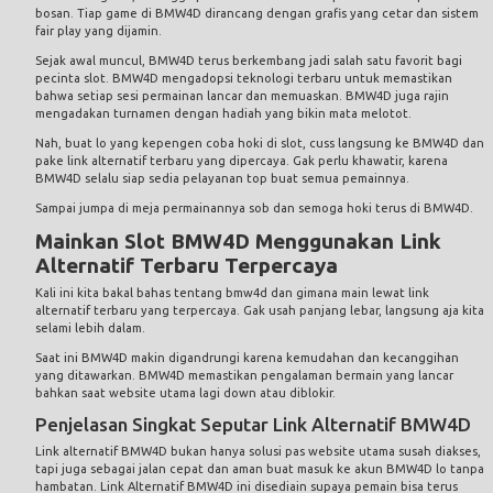
bosan. Tiap game di BMW4D dirancang dengan grafis yang cetar dan sistem
fair play yang dijamin.
Sejak awal muncul, BMW4D terus berkembang jadi salah satu favorit bagi
pecinta slot. BMW4D mengadopsi teknologi terbaru untuk memastikan
bahwa setiap sesi permainan lancar dan memuaskan. BMW4D juga rajin
mengadakan turnamen dengan hadiah yang bikin mata melotot.
Nah, buat lo yang kepengen coba hoki di slot, cuss langsung ke BMW4D dan
pake link alternatif terbaru yang dipercaya. Gak perlu khawatir, karena
BMW4D selalu siap sedia pelayanan top buat semua pemainnya.
Sampai jumpa di meja permainannya sob dan semoga hoki terus di BMW4D.
Mainkan Slot BMW4D Menggunakan Link
Alternatif Terbaru Terpercaya
Kali ini kita bakal bahas tentang
bmw4d
dan gimana main lewat link
alternatif terbaru yang terpercaya. Gak usah panjang lebar, langsung aja kita
selami lebih dalam.
Saat ini BMW4D makin digandrungi karena kemudahan dan kecanggihan
yang ditawarkan. BMW4D memastikan pengalaman bermain yang lancar
bahkan saat website utama lagi down atau diblokir.
Penjelasan Singkat Seputar Link Alternatif BMW4D
Link alternatif BMW4D bukan hanya solusi pas website utama susah diakses,
tapi juga sebagai jalan cepat dan aman buat masuk ke akun BMW4D lo tanpa
hambatan. Link Alternatif BMW4D ini disediain supaya pemain bisa terus