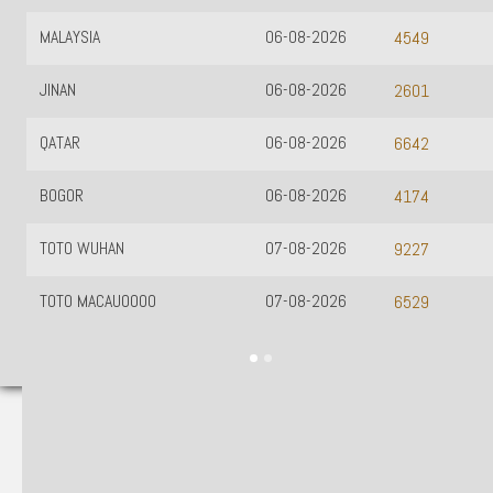
6
TOTO MACAU2300
06-08-2026
4549
6
HONGKONG LOTTO
06-08-2026
2601
6
PSCO POOLS
06-08-2026
6642
6
MAGNUM4D
05-08-2026
4174
6
9227
6
6529