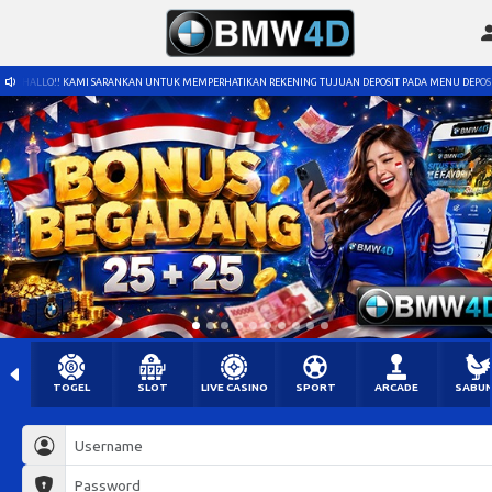
HALLO!! KAMI SARANKAN UNTUK MEMPERHATIKAN REKENING TUJUAN DEPOSIT PADA MENU DEPOS
TOGEL
SLOT
LIVE CASINO
SPORT
ARCADE
SABU