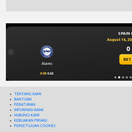
SPAIN 
August 16, 20
0 
Previous
BET
Alaves
0.00
0.62
TENTANG KAMI
BANTUAN
PERATURAN
INFORMASI BANK
HUBUNGI KAMI
KEBIJAKAN PRIVASI
PERSETUJUAN COOKIES