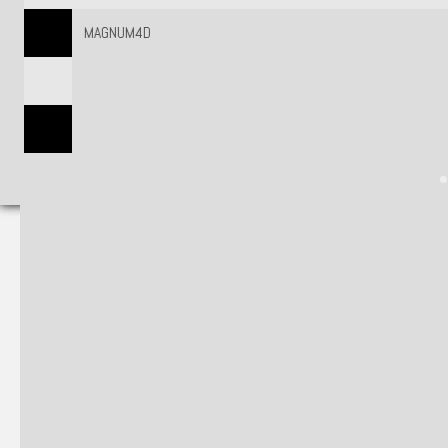
MAGNUM4D