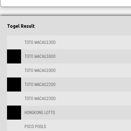
BONUS RE
Tidak ada batas minimal maupun maksimal untuk bonus yang diberikan.
Pihak Bmw4d berhak membatalkan bonus yang diberikan apabila terdapat k
Keputusan pihak BMW4D adalah Mutlak dan Tidak dapat diganggu gugat.
Syarat dan Ketentuan :
Syarat dan ketentuan bonus berlaku.
Bonus referral berlaku untuk seluruh pasaran togel.
Bonus langsung di berikan ketika downline anda memasang taruhan togel.
Togel Result
Contoh perhitungan : Jika downline anda memasang taruhan 4D sebesar 20.
Bonus Referral yang anda dapatkan : 20.000 x 2% =400
Tidak ada batas minimal maupun maksimal untuk bonus yang diberikan.
TOTO MACAU1300
Syarat dan ketentuan bonus berlaku.
TOTO MACAU1600
TOTO MACAU1900
TOTO MACAU2200
TOTO MACAU2300
HONGKONG LOTTO
PSCO POOLS