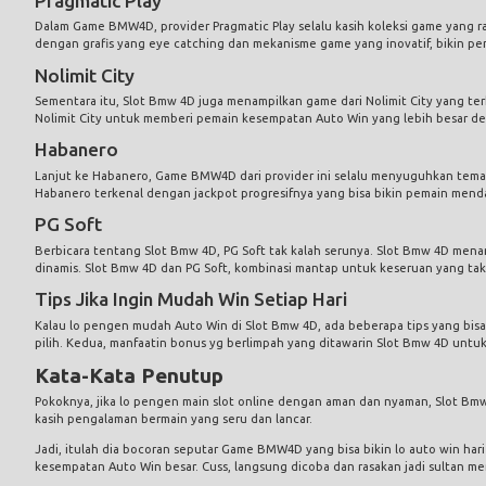
Pragmatic Play
Dalam Game BMW4D, provider Pragmatic Play selalu kasih koleksi game yang r
dengan grafis yang eye catching dan mekanisme game yang inovatif, bikin pe
Nolimit City
Sementara itu, Slot Bmw 4D juga menampilkan game dari Nolimit City yang ter
Nolimit City untuk memberi pemain kesempatan Auto Win yang lebih besar deng
Habanero
Lanjut ke Habanero, Game BMW4D dari provider ini selalu menyuguhkan te
Habanero terkenal dengan jackpot progresifnya yang bisa bikin pemain menda
PG Soft
Berbicara tentang Slot Bmw 4D, PG Soft tak kalah serunya. Slot Bmw 4D men
dinamis. Slot Bmw 4D dan PG Soft, kombinasi mantap untuk keseruan yang tak
Tips Jika Ingin Mudah Win Setiap Hari
Kalau lo pengen mudah Auto Win di Slot Bmw 4D, ada beberapa tips yang bisa 
pilih. Kedua, manfaatin bonus yg berlimpah yang ditawarin Slot Bmw 4D unt
Kata-Kata Penutup
Pokoknya, jika lo pengen main slot online dengan aman dan nyaman, Slot Bmw 
kasih pengalaman bermain yang seru dan lancar.
Jadi, itulah dia bocoran seputar Game BMW4D yang bisa bikin lo auto win har
kesempatan Auto Win besar. Cuss, langsung dicoba dan rasakan jadi sultan m