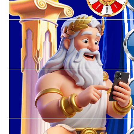
•STAKE 4.500 BONUS: Rp 100.000,-
Scatter 5 : Rp 300.000
#WILDWWG
•STAKE 9.000 BONUS: Rp 150.000,-
* Sweet Bonanza
Event ini hanya berlaku di permainan
Wild Bounty Showdown
.
Gunakan Hashtag:
#NAMAWEBSITE
STAKE 20.000++
•STAKE 18.000 BONUS: Rp 225.000,-
* Sweet Bonanza Xmas
#BOLAPETIR
dan tag Admin/moderator.
Scatter 3 : Rp 100.000
Wajib langsung klaim setelah mendapatkan Wild Bounty Showdown / menyel
•STAKE 45.000++ BONUS: Rp 500.000,-
* Bonanza Gold
#NAMAWEB
Scatter 4 : Rp 250.000
Jika melanjutkan bermain lebih dari 1 putaran, maka bonus hangus tanpa tol
—————————————————————
* Pyramid Bonanza
HADIAH EVENT BONU
Klaim bonus dapat ke livechat atau WhatsApp website dengan menyertakan
Scatter 5 : Rp 500.000
dan tag Admin/Moderator Grup.
* Candy Village
Untuk dapat klaim, harap lakukan screenshot pada multiplier yang didapatka
Syarat dan Ketentuan:
(TIDAK BERLAKU UNTUK SERI SLOT |Sweet Bonanza 2500|.
Harap bersabar selama proses klaim berlangsung. Jangan lakukan Withdraw a
———————————————————
Multiplier wajib pecah dan langsung ada di screenshot.
Klaim bonus dapat dilakukan ke LiveChat atau WhatsApp website
Event ini tidak berlaku bagi member yang mengambil bonus deposit apa pun
IPHONE 16 PROMAX TITANIUM
dengan menyertakan bukti bola petir dan history game yang sudah dibag
Maksimal 3x klaim per hari per User ID.
Pihak BMWGROUP berhak membatalkan bonus jika ditemukan adanya kecur
Syarat dan Ketentuan:
Multiplier berlaku pada putaran normal, freespin, atau buyspin.
Event ini tidak berlaku bagi member dengan deposit pulsa.
EMAS ANTAM 10GRAM
Harap bersabar selama proses klaim berlangsung.
Maksimal bonus adalah Rp 500.000 per klaim. Reset setiap hari pukul 00:00 W
GRUP FB BMWGROUP :
Event ini tidak berlaku bagi member yang mengambil bonus deposit apa pun
Klaim hanya bisa dilakukan pada hari yang sama.
Dilarang melakukan Withdraw atau betting lain sebelum bonus selesai dipro
https://www.facebook.com/groups/officialbmwgroup
Minimal deposit untuk mengikuti event ini adalah Rp 50.000,-
Rp 5.000.000
(Statement hari sebelumnya tidak berlaku di hari berikutnya.)
Event tidak dapat digabungkan dengan event Freespin / Buyspin.
Event ini tidak berlaku bagi member dengan deposit pulsa.
Pihak BMWGROUP berhak membatalkan bonus jika ditemukan adanya kecura
Event hanya berlaku di permainan
KOI GATE HABANERO
.
Rp 3.000.000
Posting bukti kemenangan dan history game ke grup Facebook BMWGROUP 
Wajib langsung klaim setelah mendapatkan BOM Bonanza / menyelesaikan F
Event hanya berlaku pada permainan
Mahjong Ways
dan
Mahjong Ways 2
.
(Screenshot tidak boleh diambil dari replay)
GRUP FACEBOOK BMWGROUP:
Jika melanjutkan bermain lebih dari 1 putaran, maka bonus hangus tanpa tol
Maksimal 2x klaim/hari/user ID. Maksimal bonus adalah 500rb/klaim. Reset set
Rp 1.000.000
Gunakan hashtag:
BONUS NEW
https://www.facebook.com/groups/officialbmwgroup
Minimal deposit untuk mengikuti event ini adalah Rp 50.000,-
Klaim hanya bisa dilakukan pada hari yang sama.
Screenshot foto KOI GATE yang didapat tidak sah jika posisi KOI GATE sudah
Rp 500.000
#WILDWBS
(Klaim hari sebelumnya tidak berlaku untuk hari berikutnya.)
Syarat dan Ketentuan :
Maksimal 2x klaim per hari per user ID.
replay).
#NAMAWEB
Rp 200.000
Screenshot wajib diambil saat bom belum pecah atau masih berada dalam b
Maksimal bonus adalah
Rp 500.000
per klaim.
Jika lanjut bermain lebih dari 1 putaran setelah menang, maka bonus hangus.
Minimal deposit Rp. 50.000,-
Rp 50.000
Multiplier atau bom wajib pecah dan didapatkan dalam permainan.
dan tag Admin/Moderator Grup.
Reset setiap hari pukul 00:00 WIB.
Maximal bonus diberikan Rp. 20.000,-
Klaim hanya bisa dilakukan pada hari yang sama. (Statement hari sebelumnya 
Berlaku di luar maupun di dalam Freespin (Buyspin tidak berlaku).
Rp 20.000
Syarat 3x Turn Over Untuk Melakukan Withdraw. (Contoh : Depo 50.000 + 20%
Klaim bonus dapat dilakukan melalui Live Chat atau WhatsApp website
Event ini tidak boleh digabungkan dengan event Free Spin atau Buy Spin.
Posting bukti kemenangan KOI JEJER 3 beserta history game ke grup Fac
withdraw)
Jika menggunakan Double Chance, stake yang dihitung hanya dari normal spi
dengan menyertakan bukti kemenangan, screenshot, dan history game
SYARAT DAN KETENTUAN LUCKY SPIN WHEEL :
Screenshot tidak boleh diambil dari replay.
Bonus ini berlaku hanya untuk game slot ( Jika anda claim bonus dan berm
Wajib langsung klaim setelah menyelesaikan Free Spin.
yang sudah dibagikan ke grup Facebook tersebut.
sah, Kemenangan tersebut akan kami tarik beserta dengan BONUS depositn
Bonus tidak dapat diklaim, jika betting menggunakan fitur Ante Bet dan Sup
Jika melanjutkan bermain lebih dari 1 putaran, bonus hangus tanpa toleransi
1. Minimal deposit IDR 300.000 untuk mendapatkan Tiket Lucky Spin
BONUS RELOA
Tidak belaku untuk deposit via pulsa.
Harap bersabar selama proses klaim berlangsung.
Gunakan hashtag:
Posting bukti kemenangan dan history game ke grup Facebook / Telegram
Posting bukti kemenangan beserta history game ke grup Facebook / Tele
2. Tiket Lucky Spin diklaim melalui livechat setelah anda melakukan deposit
Pihak Bmw4d berhak membatalkan bonus yang diberikan apabila terdapat k
Dilarang melakukan withdraw atau betting lain sebelum bonus selesai dipro
#KOIJEJER3
Syarat dan Ketentuan :
(Screenshot tidak boleh diambil dari replay)
(Screenshot tidak boleh diambil dari replay)
#NAMAWEB
3. Setelah mendapatkan kupon dari pihak cs, Silakan isi dan putar spin wheel 