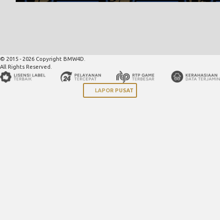
© 2015 - 2026 Copyright BMW4D.
All Rights Reserved.
LAPOR PUSAT