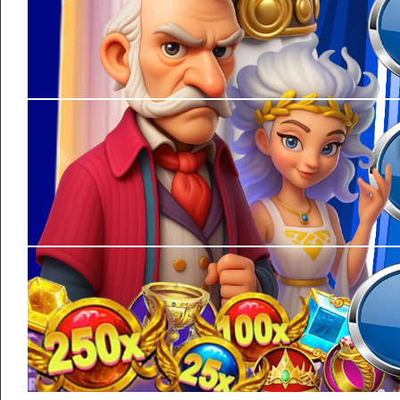
Gunakan hashtag:
Pihak BMWGROUP berhak membatalkan bonus jika ditemukan adanya kecura
Dan tag Admin/Moderator Grup.
Gunakan Hashtag:
Minimal deposit Rp. 50.000,-
4. Tidak ada Pemotongan saldo dalam event lucky spin.
#BOMBONANZA
GRUP FACEBOOK BMWGROUP:
#SCATTERMAHJONGWAYS1
Klaim bonus dapat dilakukan melalui livechat / WhatsApp website dengan m
Maximal bonus diberikan Rp. 10.000,-
#NAMAWEB
https://www.facebook.com/groups/officialbmwgroup
#SCATTERMAHJONGWAYS2
5. Claim Event Lucky Spin hanya bisa 1x dalam sehari.
grup Facebook.
Wajib claim melalui Livechat atau WhatsApp.
#NAMAWEB
Syarat 3x Turn Over Untuk Melakukan Withdraw. (Contoh : Depo 50.000 + 10%
6. Jika ada tindakan kecurangan dalam promosi ini, pihak BMW4D berhak me
Harap bersabar selama proses klaim berlangsung. Dilarang keras melakukan 
dan tag Admin/Moderator Grup.
withdraw).
dan tag Admin/Moderator Grup.
Bonus ini berlaku hanya untuk game slot ( Jika anda claim bonus dan berm
7. Syarat untuk withdraw adalah TurnOver x 1 ( Hanya berlaku untuk Slot ga
Pihak BMWGROUP berhak membatalkan bonus apabila ditemukan adanya kec
Klaim bonus dapat dilakukan melalui LiveChat atau WhatsApp website
BONUS ROLLI
Klaim bonus dapat dilakukan ke Livechat atau WhatsApp website
sah, Kemenangan tersebut akan kami tarik beserta dengan BONUS depositn
dengan menyertakan bukti kemenangan, screenshot, dan history game
dengan menyertakan bukti kemenangan scatter dan history game yang suda
NB: Tidak Berlaku Akumulasi Deposit Bosku ( Harus 1x deposit 300 ribu )
GRUP FB BMWGROUP:
Syarat dan Ketentuan :
yang sudah dibagikan ke grup Facebook atau Telegram BMWGROUP.
https://www.facebook.com/groups/officialbmwgroup
Harap bersabar selama proses klaim berlangsung.
Harap bersabar selama proses klaim berlangsung.
Dilarang melakukan Withdraw atau betting lain sebelum bonus selesai dipro
Bonus Rollingan up to 1% Berlaku untuk permainan Live Cassino & Slot Games
Dilarang melakukan withdraw atau betting lain sebelum bonus selesai dipro
Pihak BMWGROUP berhak membatalkan bonus jika ditemukan adanya kecura
Bonus ini akan dihitung dari total turnover anda selama 1 periode ( Senin -
Pihak BMWGROUP berhak membatalkan bonus jika ditemukan adanya kecura
Syarat pembagian Bonus Rollingan Minimal Turn Over anda 1.000.000,-
GRUP FACEBOOK BMWGROUP:
Rollingan adalah perputaran taruhan permainan anda selama bermain baik i
GRUP FACEBOOK BMWGROUP:
https://www.facebook.com/groups/officialbmwgroup
https://www.facebook.com/groups/officialbmwgroup
*Rollingan 0.5% = Minimal Turnover RP 1 Juta - 100 Juta
BONUS CASHBACK SPORT
*Rollingan 0.6% = Minimal Turnover RP 100 Juta ++ - 500 Juta
Syarat dan Ketentuan :
*Rollingan 0.7% = Minimal Turnover RP 500 Juta ++ - 1 M
*Rollingan 0.8% = Minimal Turnover RP 1M ++ - 5M
*Rollingan 1% = Minimal Turnover RP 5M ++ Keatas
Cashback 5% Min Kekalahan / Lose IDR : 100.000.
Cashback di hitung berdasarkan Total Kekalahan / Lose anda ( Dari Senin s/
Bonus Cashback berlaku hanya untuk Sportsbook & Sabung Ayam.
Bonus Rollingan yang di berikan dapat langsung di withdrawkan.
Bonus di berikan berupa credit yang di masukan kedalam akun anda secara 
Bonus Rollingan di berikan berupa kredit di userid anda setiap hari senin (pa
lambat jam 04.00 WIB.
Tidak ada batas MAXIMUM Bonus Rollingan yang di berikan.
Tidak diperbolehkan Invest/Safety Bet , jika terdapat kecurangan tersebut
Bonus Rollingan Tidak Boleh Di Betting Di Togel.