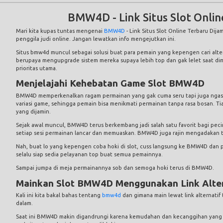
BMW4D - Link Situs Slot Onli
Mari kita kupas tuntas mengenai
BMW4D
- Link Situs Slot Online Terbaru Dij
penggila judi online. Jangan lewatkan info mengejutkan ini.
Situs bmw4d muncul sebagai solusi buat para pemain yang kepengen cari alte
berupaya mengupgrade sistem mereka supaya lebih top dan gak lelet saat dim
prioritas utama.
Menjelajahi Kehebatan Game Slot BMW4D
BMW4D memperkenalkan ragam permainan yang gak cuma seru tapi juga ngas
variasi game, sehingga pemain bisa menikmati permainan tanpa rasa bosan. Ti
yang dijamin.
Sejak awal muncul, BMW4D terus berkembang jadi salah satu favorit bagi pe
setiap sesi permainan lancar dan memuaskan. BMW4D juga rajin mengadakan 
Nah, buat lo yang kepengen coba hoki di slot, cuss langsung ke BMW4D dan pa
selalu siap sedia pelayanan top buat semua pemainnya.
Sampai jumpa di meja permainannya sob dan semoga hoki terus di BMW4D.
Mainkan Slot BMW4D Menggunakan Link Alter
Kali ini kita bakal bahas tentang
bmw4d
dan gimana main lewat link alternatif 
dalam.
Saat ini BMW4D makin digandrungi karena kemudahan dan kecanggihan yang