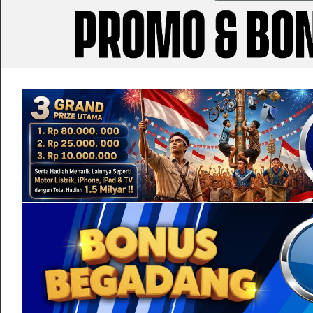
EVENT PANJAT HADIAH
3 GRAND PRIZE UTAMA
• 1. Rp 80.000.000
• 2. Rp 25.000.000
• 3. Rp 10.000.000
Ketentuan Voucher Event Panjat Hadiah Kemerdekaan: