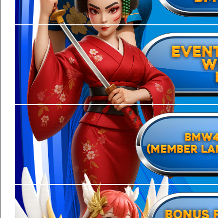
• Melangkah Menuju Indonesia Maju •
Setelah dicek, saldo Rp 10.000 langsung dikirim ke akun kamu!
• Berikut contoh perhitungan turnover untuk melakukan withdraw :
Deposit (Rp 100.000 + 30.000 TO x5)
Info Lebih lanjut Hubungi Official BMWGROUP
Nilai Deposit 25.000 dan Bonus 25.000
Deposit (Rp 300.000 + 50.000 TO x5)
PROMO WINSTREAK SLOT BMWGRO
CS BMWGROUP:
https://zaap.bio/bmwgroup1
Maka Turnover yang harus dicapai adalah 50.000 x 12 = 600.000
Deposit (Rp 500.000 + 75.000 TO x5)
SYARAT DAN
• Pengecekan Turnover bisa di lakukan setiap per 1 jam sekali
Deposit (Rp 700.000 ke atas bonus max 100.000,-)
Main slot pakai BUYSPIN minimal Rp 20.000 dan dapatkan bonus saldo la
• Batas waktu withdraw maksimal pukul 07:00 WIB
Syarat & 
DAFTAR BONUS WINSTREAK:
• Apabila diatas pukul 07:00 WIB withdraw masih belum dilakukan maka se
• Event ini hanya berlaku di hari Senin, Rabu & Jumat.
• BUYSPIN 20K
• Event ini hanya berlaku untuk permainan Game Slot Pragmatic & PG Soft (
• Apabila terindikasi adanya kecurangan, maka bonus kemenangan akan ka
3X win = Rp 10.000
• Event ini tidak berlaku di permainan Togel, Casino, Sportsbook, Tembak 
Kesamaan Alamat IP, Melakukan Safety Bet, Maka pihak BMW4D berhak 
• Event Bonus ini bebas Buyspin & bebas IP.
EVENT CHALLENG
5X win = Rp 20.000
• Semua keputusan BMW4D adalah bersifat mutlak dan tidak dapat digan
• Event ini hanya berlaku untuk 1 hari 1x Claim.
• Tidak berlaku untuk deposit menggunakan Pulsa.
Platfor
• BUYSPIN 40K
• Saldo bisa Withdraw minimal TO x5 (TO Bettingan, bisa Buyspin).
• Claim wajib ke Group WhatsApp setelah deposit dan sebelum saldo depo
3X win = Rp 15.000
Deposit & Bonus
• Event ini tidak berlaku untuk mengikuti Event Slot dan lainnya.
5X win = Rp 30.000
Deposit 25.000
? saldo up jadi
200.000
, ekstra bonus
50.000
• Link Group WhatsApp:
https://chat.whatsapp.com/K3WorA1Ms8ODQkht
Deposit 50.000
? saldo up jadi
500.000
, ekstra bonus
125.000
Untuk Claim peserta wajib share bukti saldo di akun-nya, setelah depos
7X win = Rp 50.000
Deposit 100.000
? saldo up jadi
1.000.000
, ekstra bonus
250.000
Admin/Moderator yang bertugas, dengan hashtag: #CLAIMEXTRABONUS #N
Deposit 250.000
? saldo up jadi
2.500.000
, ekstra bonus
600.000
Pihak BMWGROUP berhak membatalkan promosi apabila terjadi kecuranga
• BUYSPIN 60K
Deposit 500.000
? saldo up jadi
5.000.000
, ekstra bonus
1.200.000
NB: Segala keputusan BMWGROUP adalah mutlak dan tidak dapat digangg
BMWGROUP EVENT MLBK (Mem
3X win = Rp 20.000
GRUP FB BMWGROUP:
https://www.facebook.com/groups/officialbmwgr
Syarat & Ketentuan
LINK DAFTAR:
https://heylink.me/BMW4DLINK/
Berlaku untuk
5X win = Rp 40.000
Event berlaku untuk member baru dan lama.
7X win = Rp 75.000
OLD MEMBER ANGKATAN TAHUN