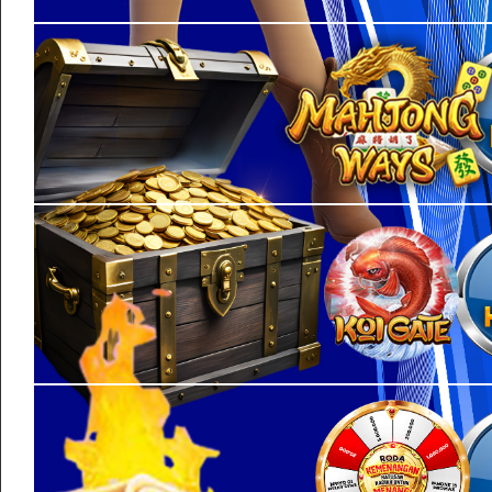
Stake 10,000 ++
MULTIPLIER ×128
Pihak BMWGROUP berhak membatalkan bonus jika ditemukan adanya kecur
Tidak boleh digabungkan dengan event slot lainnya.
Event ini hanya berlaku untuk permainan:
EVENT EXTRA BONUS BOM BONANZA 
Total Wild 12 : Rp. 125,000,-
Stake 800++ : Rp 30.000,-
Total Wild 16 : Rp. 250,000,-
Group Facebook BMWGROUP:
Stake 1.000++ : Rp 50.000,-
Wajib langsung klaim setelah menyelesaikan freespin. Jika lanjut bermain le
* Gates of Olympus
List 
Total Wild 22 : Rp. 500,000,-
https://www.facebook.com/groups/officialbmwgroup
Stake 4.000++ : Rp 80.000,-
* Gates of Olympus x1000
Posting bukti mendapatkan scatter beserta history game ke grup Facebook 
Stake 8.000++ : Rp 125.000,-
* Starlight Princess
SYARAT DAN KETENTUAN
MULTIPLIER / BOM ×50
* Starlight Princess x1000
Stake 400++ : Rp 20.000
Gunakan hashtag:
MULTIPLIER ×512
Event ini tidak berlaku bagi member yang mengambil bonus deposit apapun
* Starlight Christmas
Stake 2.000++ : Rp 35.000
#SCATTERPRAGMATIC
Stake 800++ : Rp 80.000,-
* Gates of Gatotkaca
Stake 4.000++ : Rp 75.000
#NAMAWEB
Stake 1.000++ : Rp 125.000,-
Event ini tidak berlaku bagi member dengan Deposit Pulsa.
* Gates of Gatotkaca x1000
Stake 8.000++ : Rp 135.000
dan tag Admin / Moderator Grup.
Stake 4.000++ : Rp 175.000,-
* Gates of Aztec
Stake 12.000++ : Rp 250.000
Minimal deposit untuk mengikuti event ini adalah Rp. 50,000,-
Stake 8.000++ : Rp 250.000,-
Klaim bonus dapat dilakukan ke livechat atau WhatsApp website dengan me
EVENT BONUS SCATTER MAHJON
Maksimal 3x klaim per hari per User ID.
MULTIPLIER / BOM ×100
Event hanya berlaku di permainan:
Facebook.
MULTIPLIER ×1024
Stake 800++ : Rp 50.000
* Wild West Gold
Stake 800++ : Rp 100.000,-
List 
Maksimal bonus adalah Rp 300.000 per klaim. Reset setiap hari pukul 00:00 W
Harap bersabar selama proses klaim berlangsung. Dilarang keras melakukan w
Stake 2.000++ : Rp 80.000
* Wild West Gold Megaways
Stake 1.000++ : Rp 200.000,-
Stake 4.000++ : Rp 150.000
Stake 4.000++ : Rp 300.000,-
Wajib langsung klaim setelah mendapatkan bola petir.
Pihak BMWGROUP berhak membatalkan bonus jika ditemukan adanya kecura
STAKE 400 – 4.800
Maksimal 3x klaim/hari/user. Maksimal bonus adalah Rp 300.000/klaim. Reset s
Stake 8.000++ : Rp 300.000
Stake 8.000++ : Rp 500.000,-
Jika melanjutkan bermain lebih dari 1 putaran, maka bonus hangus tanpa tol
Scatter 3 : Rp 10.000
Stake 12.000++ : Rp 500.000
GRUP FB BMWGROUP:
Tidak berlaku BuySpin, hanya untuk FreeSpin murni.
Scatter 4 : Rp 30.000
Syarat dan Ketentuan:
Klaim hanya dapat dilakukan pada hari yang sama (klaim dari hari sebelumnya
https://www.facebook.com/groups/officialbmwgroup
Scatter 5 : Rp 50.000
——————————————————————
Event tidak dapat digabungkan dengan event FreeSpin/BuySpin lainnya.
Event ini tidak berlaku bagi member yang mengambil bonus deposit apa pun
Screenshot wajib diambil saat petir belum pecah atau masih dalam bola petir
STAKE 5.000++
Syarat dan Ketentuan:
Wajib langsung klaim setelah mendapatkan Bonus/FreeSpin. Jika lanjut bermai
Event ini tidak berlaku bagi member dengan deposit pulsa.
Scatter 3 : Rp 50.000
Event ini tidak dapat digabungkan dengan event lain.
EKSTRA BONUS KOI GATE JEJER
Event ini tidak berlaku bagi member yang mengambil bonus deposit apa pun
Scatter 4 : Rp 100.000
Klaim hanya bisa dilakukan pada hari yang sama. (Statement hari sebelumnya 
Minimal deposit untuk mengikuti event ini adalah Rp 50.000,-
Multiplier atau petir wajib pecah dan didapatkan dalam permainan (berlaku 
Scatter 5 : Rp 200.000
List H
Event ini tidak berlaku bagi member dengan deposit pulsa.
Screenshot wajib saat 4 angka masih terlihat di Wild.
Maksimal 3x klaim per hari per User ID.
Jika menggunakan Double Chance, stake yang dihitung hanya dari normal spi
STAKE 10.000++
Minimal deposit untuk mengikuti event ini adalah Rp 50.000,-
Maksimal bonus adalah Rp 300.000 per klaim. Reset setiap hari pukul 00:00 W
•STAKE 414 – 900 BONUS: Rp 25.000,-
Posting bukti mendapat Wild WWG beserta History Game ke Grup Facebook/Te
Scatter 3 : Rp 75.000
Posting bukti kemenangan dan history game ke grup Facebook Komunita
•STAKE 1.800 BONUS: Rp 50.000,-
Scatter 4 : Rp 150.000
Event hanya berlaku di permainan:
Event tidak dapat digabungkan dengan Event Freespin / Buyspin.
(Screenshot tidak boleh diambil dari replay)
Gunakan hashtag: