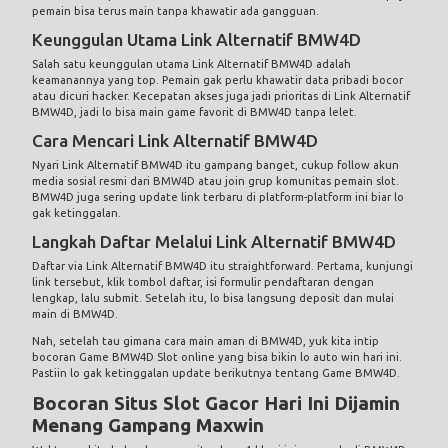
pemain bisa terus main tanpa khawatir ada gangguan.
Keunggulan Utama Link Alternatif BMW4D
Salah satu keunggulan utama Link Alternatif BMW4D adalah
keamanannya yang top. Pemain gak perlu khawatir data pribadi bocor
atau dicuri hacker. Kecepatan akses juga jadi prioritas di Link Alternatif
BMW4D, jadi lo bisa main game favorit di BMW4D tanpa lelet.
Cara Mencari Link Alternatif BMW4D
Nyari Link Alternatif BMW4D itu gampang banget, cukup follow akun
media sosial resmi dari BMW4D atau join grup komunitas pemain slot.
BMW4D juga sering update link terbaru di platform-platform ini biar lo
gak ketinggalan.
Langkah Daftar Melalui Link Alternatif BMW4D
Daftar via Link Alternatif BMW4D itu straightforward. Pertama, kunjungi
link tersebut, klik tombol daftar, isi formulir pendaftaran dengan
lengkap, lalu submit. Setelah itu, lo bisa langsung deposit dan mulai
main di BMW4D.
Nah, setelah tau gimana cara main aman di BMW4D, yuk kita intip
bocoran Game BMW4D Slot online yang bisa bikin lo auto win hari ini.
Pastiin lo gak ketinggalan update berikutnya tentang Game BMW4D.
Bocoran Situs Slot Gacor Hari Ini Dijamin
Menang Gampang Maxwin