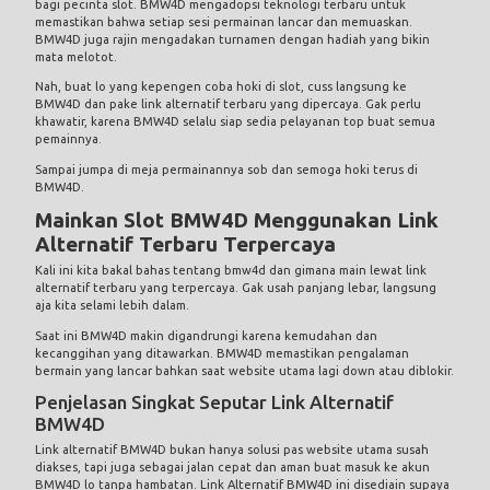
bagi pecinta slot. BMW4D mengadopsi teknologi terbaru untuk
memastikan bahwa setiap sesi permainan lancar dan memuaskan.
BMW4D juga rajin mengadakan turnamen dengan hadiah yang bikin
mata melotot.
Nah, buat lo yang kepengen coba hoki di slot, cuss langsung ke
BMW4D dan pake link alternatif terbaru yang dipercaya. Gak perlu
khawatir, karena BMW4D selalu siap sedia pelayanan top buat semua
pemainnya.
Sampai jumpa di meja permainannya sob dan semoga hoki terus di
BMW4D.
Mainkan Slot BMW4D Menggunakan Link
Alternatif Terbaru Terpercaya
Kali ini kita bakal bahas tentang
bmw4d
dan gimana main lewat link
alternatif terbaru yang terpercaya. Gak usah panjang lebar, langsung
aja kita selami lebih dalam.
Saat ini BMW4D makin digandrungi karena kemudahan dan
kecanggihan yang ditawarkan. BMW4D memastikan pengalaman
bermain yang lancar bahkan saat website utama lagi down atau diblokir.
Penjelasan Singkat Seputar Link Alternatif
BMW4D
Link alternatif BMW4D bukan hanya solusi pas website utama susah
diakses, tapi juga sebagai jalan cepat dan aman buat masuk ke akun
BMW4D lo tanpa hambatan. Link Alternatif BMW4D ini disediain supaya