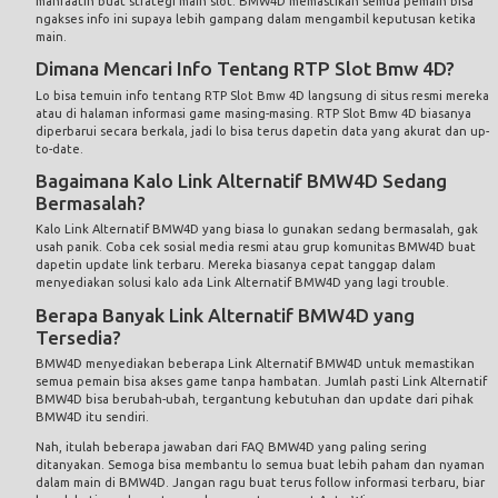
manfaatin buat strategi main slot. BMW4D memastikan semua pemain bisa
ngakses info ini supaya lebih gampang dalam mengambil keputusan ketika
main.
Dimana Mencari Info Tentang RTP Slot Bmw 4D?
Lo bisa temuin info tentang RTP Slot Bmw 4D langsung di situs resmi mereka
atau di halaman informasi game masing-masing. RTP Slot Bmw 4D biasanya
diperbarui secara berkala, jadi lo bisa terus dapetin data yang akurat dan up-
to-date.
Bagaimana Kalo Link Alternatif BMW4D Sedang
Bermasalah?
Kalo Link Alternatif BMW4D yang biasa lo gunakan sedang bermasalah, gak
usah panik. Coba cek sosial media resmi atau grup komunitas BMW4D buat
dapetin update link terbaru. Mereka biasanya cepat tanggap dalam
menyediakan solusi kalo ada Link Alternatif BMW4D yang lagi trouble.
Berapa Banyak Link Alternatif BMW4D yang
Tersedia?
BMW4D menyediakan beberapa Link Alternatif BMW4D untuk memastikan
semua pemain bisa akses game tanpa hambatan. Jumlah pasti Link Alternatif
BMW4D bisa berubah-ubah, tergantung kebutuhan dan update dari pihak
BMW4D itu sendiri.
Nah, itulah beberapa jawaban dari FAQ BMW4D yang paling sering
ditanyakan. Semoga bisa membantu lo semua buat lebih paham dan nyaman
dalam main di BMW4D. Jangan ragu buat terus follow informasi terbaru, biar