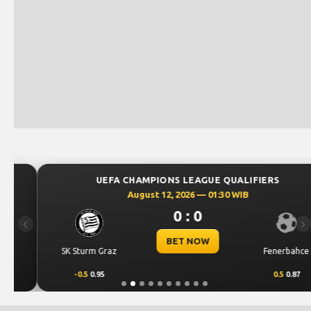
UEFA CHAMPIONS LEAGUE QUALIFIERS
August 12, 2026 — 01:30 WIB
0 : 0
Previous
Ne
BET NOW
SK Sturm Graz
Fenerbahce
-0.5
0.95
0.5
0.87