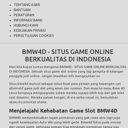
TENTANG KAMI
BANTUAN
PERATURAN
INFORMASI BANK
HUBUNGI KAMI
KEBIJAKAN PRIVASI
PERSETUJUAN COOKIES
BMW4D - SITUS GAME ONLINE
BERKUALITAS DI INDONESIA
Mari kita kupas tuntas mengenai BMW4D - SITUS GAME ONLINE BERKUALITAS
DI INDONESIA. Sebuah situs game slot online yang lagi gempita di kalangan
penggila judi online. Jangan lewatkan info mengejutkan ini.
Situs
bmw4d
muncul sebagai solusi buat para pemain yang kepengen cari
alternatif game judi slot yang aman dan nyaman. Dari masa ke masa, Bmw 4D
terus berupaya mengupgrade sistem mereka supaya lebih top dan gak lelet
saat dimainin. Mereka paham banget, di era serba cepat ini, kemudahan
akses itu prioritas utama.
Menjelajahi Kehebatan Game Slot BMW4D
BMW4D memperkenalkan ragam permainan yang gak cuma seru tapi juga
ngasih kesempatan Auto Win yang lebih gede.
Bmw4d
fokus pada inovasi
dan variasi game, sehingga pemain bisa menikmati permainan tanpa rasa