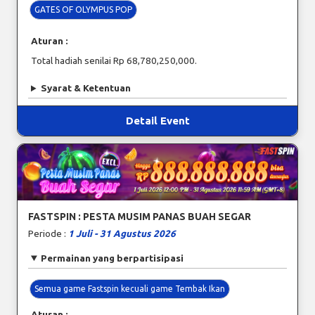
GATES OF OLYMPUS POP
Aturan :
Total hadiah senilai Rp 68,780,250,000.
Syarat & Ketentuan
Detail Event
FASTSPIN : PESTA MUSIM PANAS BUAH SEGAR
Periode :
1 Juli - 31 Agustus 2026
Permainan yang berpartisipasi
Semua game Fastspin kecuali game Tembak Ikan
Aturan :