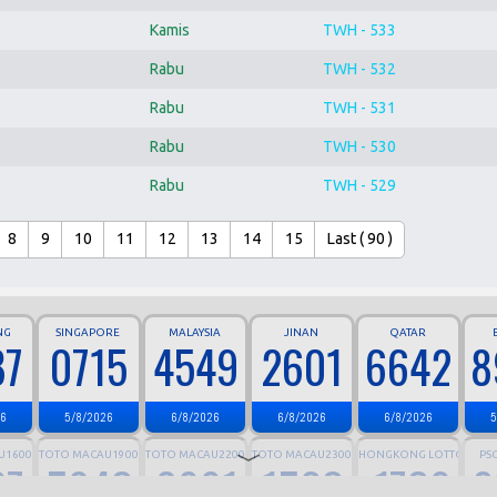
Kamis
TWH - 533
Rabu
TWH - 532
Rabu
TWH - 531
Rabu
TWH - 530
Rabu
TWH - 529
8
9
10
11
12
13
14
15
Last ( 90 )
NG
SINGAPORE
MALAYSIA
JINAN
QATAR
87
0715
4549
2601
6642
8
26
5/8/2026
6/8/2026
6/8/2026
6/8/2026
5
U1600
TOTO MACAU1900
TOTO MACAU2200
TOTO MACAU2300
HONGKONG LOTTO
PS
97
5843
0991
1563
1739
2