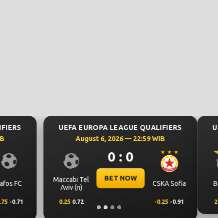
26
6/8/2026
5/8/2026
5/8/2026
5/8/2026
5
ERS
UEFA EUROPA LEAGUE QUALIFIERS
UE
August 6, 2026 — 22:59 WIB
0 : 0
BET NOW
t of
Jagiellonia
Rangers FC
P
thian
Bialystok
0.98
0.00
-0.91
0.00
0.75
0.