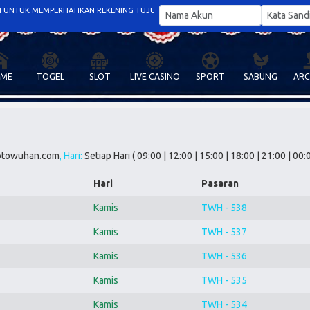
N UNTUK MEMPERHATIKAN REKENING TUJUAN DEPOSIT PADA MENU DEPOSIT MASING
ME
TOGEL
SLOT
LIVE CASINO
SPORT
SABUNG
ARC
towuhan.com
, Hari:
Setiap Hari ( 09:00 | 12:00 | 15:00 | 18:00 | 21:00 | 00:
Hari
Pasaran
Kamis
TWH - 538
Kamis
TWH - 537
Kamis
TWH - 536
Kamis
TWH - 535
Kamis
TWH - 534