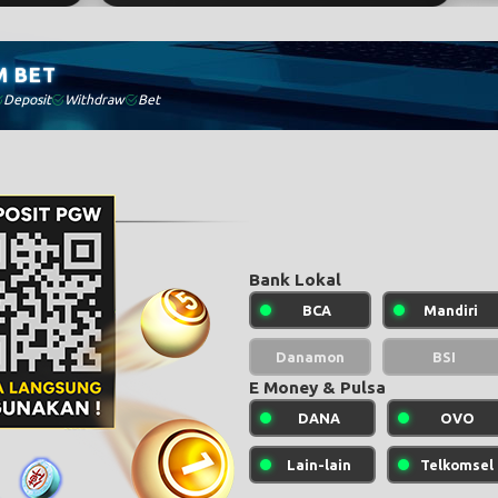
M BET
Deposit
Withdraw
Bet
Bank Lokal
BCA
Mandiri
Danamon
BSI
E Money & Pulsa
DANA
OVO
Lain-lain
Telkomsel