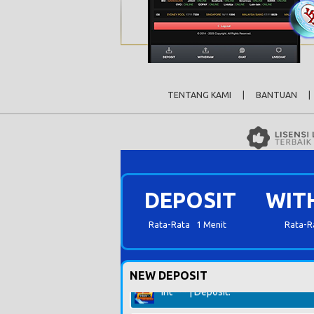
TENTANG KAMI
|
BANTUAN
|
par*** | Deposit:
gila*** | Deposit:
unja*** | Deposit:
DEPOSIT
WIT
Rata-Rata
1
Menit
Rata-R
purw***i | Deposit:
int*** | Deposit:
NEW DEPOSIT
iswah***i | Deposit: