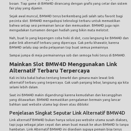
bosan. Tiap game di BMW4D dirancang dengan grafis yang cetar dan sistem
fair play yang dijamin.
Sejak awal muncul, BMW4D terus berkembang jadi salah satu favorit bagi
pecinta slot. BMW4D mengadopsi teknologi terbaru untuk memastikan
bahwa setiap sesi permainan lancar dan memuaskan. BMW4D juga rajin
mengadakan turnamen dengan hadiah yang bikin mata melotot.
Nah, buat lo yang kepengen coba hoki di slot, cuss langsung ke BMW4D dan
pake link alternatif terbaru yang dipercaya. Gak perlu khawatir, karena
BMW4D selalu siap sedia pelayanan top buat semua pemainnya.
Sampai jumpa di meja permainannya sob dan semoga hoki terus di BMW4D.
Mainkan Slot BMW4D Menggunakan Link
Alternatif Terbaru Terpercaya
Kali ini kita bakal bahas tentang
bmw4d
dan gimana main lewat link
alternatif terbaru yang terpercaya. Gak usah panjang lebar, langsung aja kita
selami lebih dalam.
Saat ini BMW4D makin digandrungi karena kemudahan dan kecanggihan
yang ditawarkan. BMW4D memastikan pengalaman bermain yang lancar
bahkan saat website utama lagi down atau diblokir.
Penjelasan Singkat Seputar Link Alternatif BMW4D
Link alternatif BMW4D bukan hanya solusi pas website utama susah diakses,
tapi juga sebagai jalan cepat dan aman buat masuk ke akun BMW4D lo tanpa
hambatan. Link Alternatif BMW4D ini disediain supaya pemain bisa terus