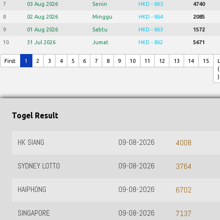
7
03 Aug 2026
Senin
HKD - 865
4740
8
02 Aug 2026
Minggu
HKD - 864
2085
9
01 Aug 2026
Sabtu
HKD - 863
1572
10
31 Jul 2026
Jumat
HKD - 862
5671
First
1
2
3
4
5
6
7
8
9
10
11
12
13
14
15
(
)
Togel Result
6
TOTO MACAU1300
09-08-2026
4008
6
TOTO MACAU1600
09-08-2026
3764
6
TOTO MACAU1900
09-08-2026
6702
6
TOTO MACAU2200
09-08-2026
7137