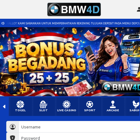
HALLO!! KAMI SARANKAN UNTUK MEMPERHATIKAN REKENING TUJUAN DEPOSIT PADA MENU DEPOS
TOGEL
SLOT
LIVE CASINO
SPORT
ARCADE
SABU