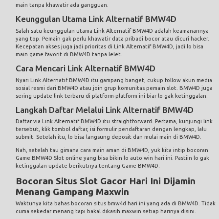
main tanpa khawatir ada gangguan.
Keunggulan Utama Link Alternatif BMW4D
Salah satu keunggulan utama Link Alternatif BMW4D adalah keamanannya
yang top. Pemain gak perlu khawatir data pribadi bocor atau dicuri hacker.
Kecepatan akses juga jadi prioritas di Link Alternatif BMW4D, jadi lo bisa
main game favorit di BMW4D tanpa lelet.
Cara Mencari Link Alternatif BMW4D
Nyari Link Alternatif BMW4D itu gampang banget, cukup follow akun media
sosial resmi dari BMW4D atau join grup komunitas pemain slot. BMW4D juga
sering update link terbaru di platform-platform ini biar lo gak ketinggalan.
Langkah Daftar Melalui Link Alternatif BMW4D
Daftar via Link Alternatif BMW4D itu straightforward. Pertama, kunjungi link
tersebut, klik tombol daftar, isi formulir pendaftaran dengan lengkap, lalu
submit. Setelah itu, lo bisa langsung deposit dan mulai main di BMW4D.
Nah, setelah tau gimana cara main aman di BMW4D, yuk kita intip bocoran
Game BMW4D Slot online yang bisa bikin lo auto win hari ini. Pastiin lo gak
ketinggalan update berikutnya tentang Game BMW4D.
Bocoran Situs Slot Gacor Hari Ini Dijamin
Menang Gampang Maxwin
Waktunya kita bahas bocoran situs
bmw4d
hari ini yang ada di BMW4D. Tidak
cuma sekedar menang tapi bakal dikasih maxwin setiap harinya disini.