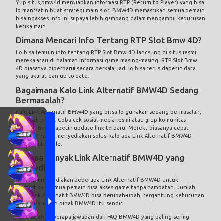
Yup situs,
bmw4d
menyiapkan informasi RTP (Return to Player) yang bisa
lo manfaatin buat strategi main slot. BMW4D memastikan semua pemain
bisa ngakses info ini supaya lebih gampang dalam mengambil keputusan
ketika main.
Dimana Mencari Info Tentang RTP Slot Bmw 4D?
Lo bisa temuin info tentang RTP Slot Bmw 4D langsung di situs resmi
mereka atau di halaman informasi game masing-masing. RTP Slot Bmw
4D biasanya diperbarui secara berkala, jadi lo bisa terus dapetin data
yang akurat dan up-to-date.
Bagaimana Kalo Link Alternatif BMW4D Sedang
Bermasalah?
Kalo Link Alternatif BMW4D yang biasa lo gunakan sedang bermasalah,
gak usah panik. Coba cek sosial media resmi atau grup komunitas
BMW4D buat dapetin update link terbaru. Mereka biasanya cepat
tanggap dalam menyediakan solusi kalo ada Link Alternatif BMW4D
yang lagi trouble.
Berapa Banyak Link Alternatif BMW4D yang
Tersedia?
BMW4D menyediakan beberapa Link Alternatif BMW4D untuk
memastikan semua pemain bisa akses game tanpa hambatan. Jumlah
pasti Link Alternatif BMW4D bisa berubah-ubah, tergantung kebutuhan
dan update dari pihak BMW4D itu sendiri.
Nah, itulah beberapa jawaban dari FAQ BMW4D yang paling sering