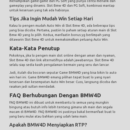
menampilkan game-game dari PG Soft yang punya cerita menarik dan
gameplay yang dinamis. Slot Bmw 4D dan PG Soft, kombinasi mantap
untuk keseruan yang tak ada habisnya.
Tips Jika Ingin Mudah Win Setiap Hari
Kalau lo pengen mudah Auto Win di Slot Bmw 4D, ada beberapa tips
yang bisa dicoba. Pertama, pastiin lo paham setiap aturan main di Slot
Bmw 4D yang lo pilih. Kedua, manfaatin bonus yg berlimpah yang
ditawarin Slot Bmw 4D untuk memaksimalkan peluang Auto Win.
Kata-Kata Penutup
Pokoknya, jika lo pengen main slot online dengan aman dan nyaman,
Slot Bmw 4D dan link alternatifnya adalah jawabannya. Slot Bmw 4D
selalu siap sedia kasih pengalaman bermain yang seru dan lancar.
Jadi, itulah dia bocoran seputar Game BMW4D yang bisa bikin lo auto
win hari ini. Game BMW4D emang pilihan tepat buat lo yang nyari
keseruan dan kesempatan Auto Win besar. Cuss, langsung dicoba dan
rasakan jadi sultan mendadak.
FAQ Berhubungan Dengan BMW4D
FAQ BMW4D ini dibuat untuk membantu lo semua yang mungkin
bingung atau butuh info lebih tentang gimana sih main dan segala
macam di BMW4D. FAQ BMW4D ini pastinya bakal bermanfaat buat lo
yang baru mulai atau bahkan yang udah lama main.
Apakah BMW4D Menyiapkan RTP?