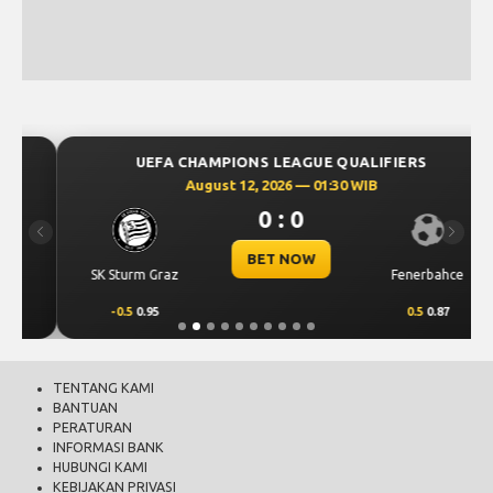
UEFA CHAMPIONS LEAGUE QUALIFIERS
August 12, 2026 — 01:30 WIB
0 : 0
Previous
Next
BET NOW
SK Sturm Graz
Fenerbahce
-0.5
0.95
0.5
0.87
TENTANG KAMI
BANTUAN
PERATURAN
INFORMASI BANK
HUBUNGI KAMI
KEBIJAKAN PRIVASI