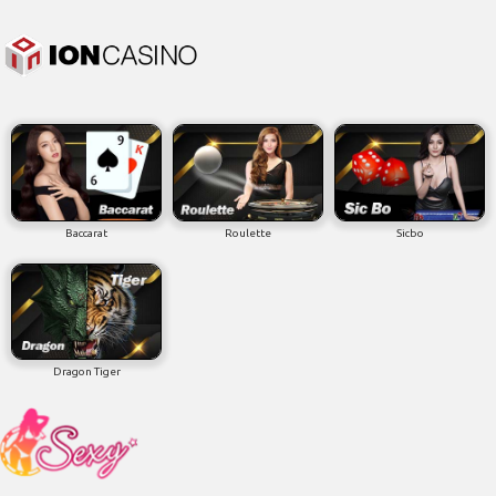
Baccarat
Roulette
Sicbo
Dragon Tiger