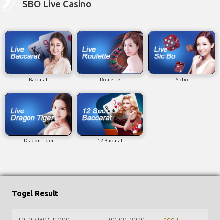
SBO Live Casino
Baccarat
Roulette
Sicbo
Dragon Tiger
12 Baccarat
Togel Result