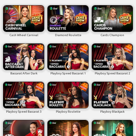
Cash Wheel Carnival
Diamond Roulette
Cards Champion
Baccarat After Dark
Playboy Speed Baccarat 1
Playboy Speed Baccarat 2
Playboy Speed Baccarat 3
Playboy Roulette
Playboy Blackjack