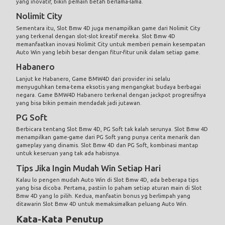
yang inovatif, bikin pemain betah berlama-lama.
Nolimit City
Sementara itu, Slot Bmw 4D juga menampilkan game dari Nolimit City
yang terkenal dengan slot-slot kreatif mereka. Slot Bmw 4D
memanfaatkan inovasi Nolimit City untuk memberi pemain kesempatan
Auto Win yang lebih besar dengan fitur-fitur unik dalam setiap game.
Habanero
Lanjut ke Habanero, Game BMW4D dari provider ini selalu
menyuguhkan tema-tema eksotis yang mengangkat budaya berbagai
negara. Game BMW4D Habanero terkenal dengan jackpot progresifnya
yang bisa bikin pemain mendadak jadi jutawan.
PG Soft
Berbicara tentang Slot Bmw 4D, PG Soft tak kalah serunya. Slot Bmw 4D
menampilkan game-game dari PG Soft yang punya cerita menarik dan
gameplay yang dinamis. Slot Bmw 4D dan PG Soft, kombinasi mantap
untuk keseruan yang tak ada habisnya.
Tips Jika Ingin Mudah Win Setiap Hari
Kalau lo pengen mudah Auto Win di Slot Bmw 4D, ada beberapa tips
yang bisa dicoba. Pertama, pastiin lo paham setiap aturan main di Slot
Bmw 4D yang lo pilih. Kedua, manfaatin bonus yg berlimpah yang
ditawarin Slot Bmw 4D untuk memaksimalkan peluang Auto Win.
Kata-Kata Penutup