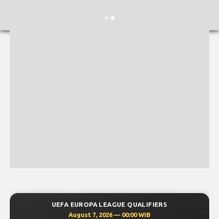
UEFA EUROPA LEAGUE QUALIFIERS
August 7, 2026 — 00:00 WIB