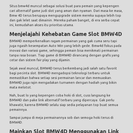
Situs
bmw4d
muncul sebagai solusi buat para pemain yang kepengen
cari alternatif game judi slot yang aman dan nyaman. Dari masa ke masa,
Bmw 4D terus berupaya mengupgrade sistem mereka supaya lebih top
dan gak lelet saat dimainin. Mereka paham banget, di era serba cepat
ini, kemudahan akses itu prioritas utama.
Menjelajahi Kehebatan Game Slot BMW4D
BMW4D memperkenalkan ragam permainan yang gak cuma seru tapi
juga ngasih kesempatan Auto Win yang lebih gede.
Bmw4d
fokus pada
inovasi dan variasi game, sehingga pemain bisa menikmati permainan
tanpa rasa bosan. Tiap game di BMW4D dirancang dengan grafis yang
cetar dan sistem fair play yang dijamin.
Sejak awal muncul, BMW4D terus berkembang jadi salah satu favorit
bagi pecinta slot. BMW4D mengadopsi teknologi terbaru untuk
memastikan bahwa setiap sesi permainan lancar dan memuaskan.
BMW4D juga rajin mengadakan turnamen dengan hadiah yang bikin
mata melotot.
Nah, buat lo yang kepengen coba hoki di slot, cuss langsung ke
BMW4D dan pake link alternatif terbaru yang dipercaya. Gak perlu
khawatir, karena BMW4D selalu siap sedia pelayanan top buat semua
pemainnya.
Sampai jumpa di meja permainannya sob dan semoga hoki terus di
BMW4D.
Mainkan Slot BMW4D Menggunakan Link