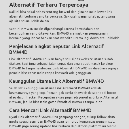
Alternatif Terbaru Terpercaya
Kali ini kita bakal bahas tentang
bmw4d
dan gimana main lewat link
alternatif terbaru yang terpercaya. Gak usah panjang lebar, langsung
aja kita selami lebih dalam.
Saat ini BMW4D makin digandrungi karena kemudahan dan
kecanggihan yang ditawarkan. BMW4D memastikan pengalaman
bermain yang lancar bahkan saat website utama lagi down atau diblokir.
Penjelasan Singkat Seputar Link Alternatif
BMW4D
Link alternatif BMW4D bukan hanya solusi pas website utama susah
diakses, tapi juga sebagai jalan cepat dan aman buat masuk ke akun
BMW4D lo tanpa hambatan. Link Alternatif BMW4D ini disediain supaya
pemain bisa terus main tanpa khawatir ada gangguan.
Keunggulan Utama Link Alternatif BMW4D
Salah satu keunggulan utama Link Alternatif BMW4D adalah
keamanannya yang top. Pemain gak perlu khawatir data pribadi bocor
atau dicuri hacker. Kecepatan akses juga jadi prioritas di Link Alternatif
BMW4D, jadi lo bisa main game favorit di BMW4D tanpa lelet.
Cara Mencari Link Alternatif BMW4D
Nyari Link Alternatif BMW4D itu gampang banget, cukup follow akun
media sosial resmi dari BMW4D atau join grup komunitas pemain slot.
BMW4D juga sering update link terbaru di platform-platform ini biar lo