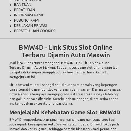
BANTUAN
PERATURAN
INFORMASI BANK
HUBUNGI KAMI
KEBIJAKAN PRIVASI
PERSETUJUAN COOKIES
BMW4D - Link Situs Slot Online
Terbaru Dijamin Auto Maxwin
Mari kita kupas tuntas mengenai
BMW4D
- Link Situs Slot Online
Terbaru Dijamin Auto Maxwin. Sebuah situs game slot online yang lagi
gempita di kalangan penggila judi online. Jangan lewatkan info
mengejutkan ini.
Situs bmw4d muncul sebagai solusi buat para pemain yang kepengen
cari alternatif game judi slot yang aman dan nyaman. Dari masa ke masa,
Bmw 4D terus berupaya mengupgrade sistem mereka supaya lebih top
dan gak lelet saat dimainin. Mereka paham banget, di era serba cepat
ini, kemudahan akses itu prioritas utama.
Menjelajahi Kehebatan Game Slot BMW4D
BMW4D memperkenalkan ragam permainan yang gak cuma seru tapi
juga ngasih kesempatan Auto Win yang lebih gede.
Bmw4d
fokus pada
inovasi dan variasi game, sehingga pemain bisa menikmati permainan