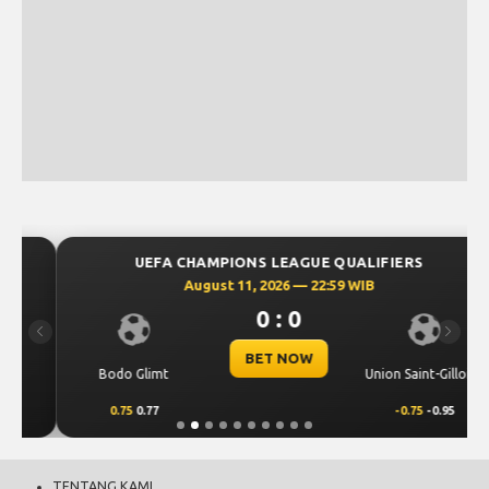
UEFA CHAMPIONS LEAGUE QUALIFIERS
August 11, 2026 — 22:59 WIB
0 : 0
Previous
Next
BET NOW
Bodo Glimt
Union Saint-Gilloise
0.75
0.77
-0.75
-0.95
TENTANG KAMI