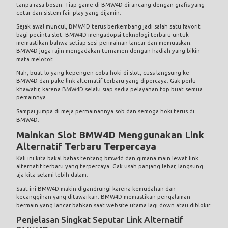
tanpa rasa bosan. Tiap game di BMW4D dirancang dengan grafis yang
cetar dan sistem fair play yang dijamin.
Sejak awal muncul, BMW4D terus berkembang jadi salah satu favorit
bagi pecinta slot. BMW4D mengadopsi teknologi terbaru untuk
memastikan bahwa setiap sesi permainan lancar dan memuaskan.
BMW4D juga rajin mengadakan turnamen dengan hadiah yang bikin
mata melotot.
Nah, buat lo yang kepengen coba hoki di slot, cuss langsung ke
BMW4D dan pake link alternatif terbaru yang dipercaya. Gak perlu
khawatir, karena BMW4D selalu siap sedia pelayanan top buat semua
pemainnya.
Sampai jumpa di meja permainannya sob dan semoga hoki terus di
BMW4D.
Mainkan Slot BMW4D Menggunakan Link
Alternatif Terbaru Terpercaya
Kali ini kita bakal bahas tentang
bmw4d
dan gimana main lewat link
alternatif terbaru yang terpercaya. Gak usah panjang lebar, langsung
aja kita selami lebih dalam.
Saat ini BMW4D makin digandrungi karena kemudahan dan
kecanggihan yang ditawarkan. BMW4D memastikan pengalaman
bermain yang lancar bahkan saat website utama lagi down atau diblokir.
Penjelasan Singkat Seputar Link Alternatif