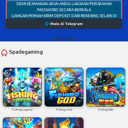
DEMI KEAMANAN AKUN ANDA, LAKUKAN PERUBAHAN
PASSWORD SECARA BERKALA
(JANGAN PERNAH KIRIM DEPOSIT DARI REKENING SELAIN DI
MENU DEPOSIT WEBSITE DAN LIVECHAT)
Main di Telegram
Desktop
Wap
Spadegaming
Fishing Legend
Fishing God
Fishing War