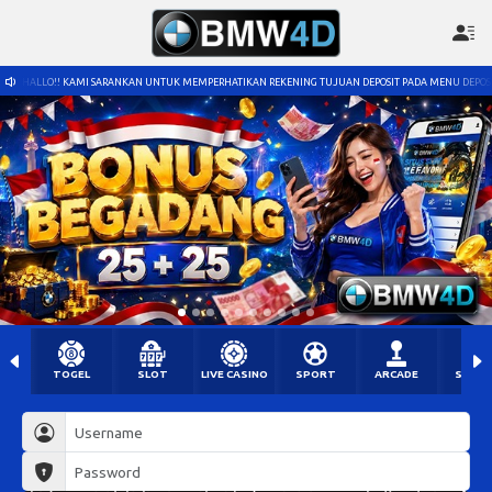
HALLO!! KAMI SARANKAN UNTUK MEMPERHATIKAN REKENING TUJUAN DEPOSIT PADA MENU DEPOS
TOGEL
SLOT
LIVE CASINO
SPORT
ARCADE
SABU