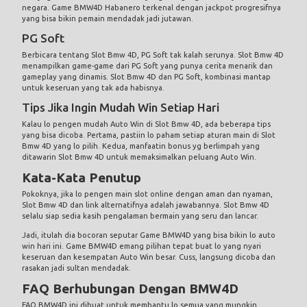
negara. Game BMW4D Habanero terkenal dengan jackpot progresifnya
yang bisa bikin pemain mendadak jadi jutawan.
PG Soft
Berbicara tentang Slot Bmw 4D, PG Soft tak kalah serunya. Slot Bmw 4D
menampilkan game-game dari PG Soft yang punya cerita menarik dan
gameplay yang dinamis. Slot Bmw 4D dan PG Soft, kombinasi mantap
untuk keseruan yang tak ada habisnya.
Tips Jika Ingin Mudah Win Setiap Hari
Kalau lo pengen mudah Auto Win di Slot Bmw 4D, ada beberapa tips
yang bisa dicoba. Pertama, pastiin lo paham setiap aturan main di Slot
Bmw 4D yang lo pilih. Kedua, manfaatin bonus yg berlimpah yang
ditawarin Slot Bmw 4D untuk memaksimalkan peluang Auto Win.
Kata-Kata Penutup
Pokoknya, jika lo pengen main slot online dengan aman dan nyaman,
Slot Bmw 4D dan link alternatifnya adalah jawabannya. Slot Bmw 4D
selalu siap sedia kasih pengalaman bermain yang seru dan lancar.
Jadi, itulah dia bocoran seputar Game BMW4D yang bisa bikin lo auto
win hari ini. Game BMW4D emang pilihan tepat buat lo yang nyari
keseruan dan kesempatan Auto Win besar. Cuss, langsung dicoba dan
rasakan jadi sultan mendadak.
FAQ Berhubungan Dengan BMW4D
FAQ BMW4D ini dibuat untuk membantu lo semua yang mungkin