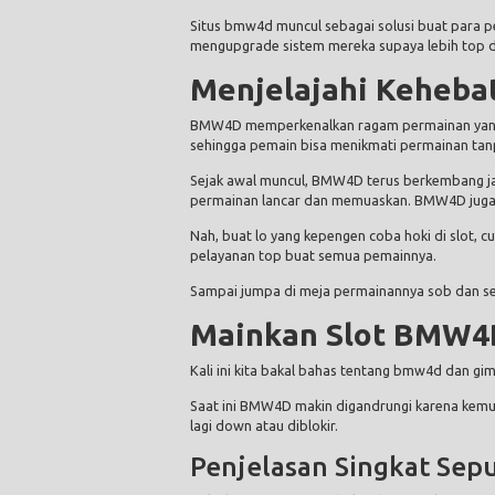
Situs bmw4d muncul sebagai solusi buat para p
mengupgrade sistem mereka supaya lebih top dan
suar***i | Deposit:
Menjelajahi Keheb
van*** | Deposit:
BMW4D memperkenalkan ragam permainan yang g
sehingga pemain bisa menikmati permainan tanp
novit***ri | Deposit:
Sejak awal muncul, BMW4D terus berkembang jad
permainan lancar dan memuaskan. BMW4D juga 
tam*** | Deposit:
Nah, buat lo yang kepengen coba hoki di slot, c
pelayanan top buat semua pemainnya.
uta*** | Deposit:
Sampai jumpa di meja permainannya sob dan s
dim*** | Deposit:
Mainkan Slot BMW4D
Kali ini kita bakal bahas tentang
bmw4d
dan gima
int*** | Deposit:
Saat ini BMW4D makin digandrungi karena kem
lagi down atau diblokir.
ver*** | Deposit:
Penjelasan Singkat Sep
cin*** | Deposit: