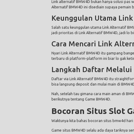
Link alternatif BMW4D bukan hanya solusi pas 
Alternatif BMW4D ini disediain supaya pemain b
unja*** | Deposit:
Keunggulan Utama Link
oktav***i | Deposit:
Salah satu keunggulan utama Link Alternatif BM
jadi prioritas di Link Alternatif BMW4D, jadi lo
dama*** | Deposit:
Cara Mencari Link Alte
Nyari Link Alternatif BMW4D itu gampang bange
maya***i | Deposit:
terbaru di platform-platform ini biar lo gak keti
Langkah Daftar Melalui
perm*** | Deposit:
Daftar via Link Alternatif BMW4D itu straightforw
nar*** | Deposit:
bisa langsung deposit dan mulai main di BMW4
Nah, setelah tau gimana cara main aman di BMW4D
rah*** | Deposit:
berikutnya tentang Game BMW4D.
Bocoran Situs Slot 
jam*** | Deposit:
Waktunya kita bahas bocoran situs
bmw4d
hari
novit***ri | Deposit:
Game situs BMW4D selalu ada daya tariknya sen