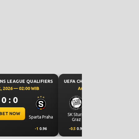
/8/2026
8/8/2026
A CHAMPIONS LEAGUE QUALIFIERS
August 11, 2026 — 22:59 WIB
0 : 0
Next
BET NOW
Union Saint-
 Glimt
Gilloise
5
0.88
-0.75
0.94