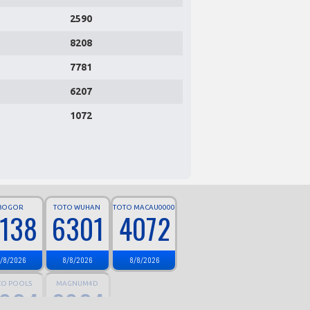
2590
8208
7781
6207
1072
BOGOR
TOTO WUHAN
TOTO MACAU0000
138
6301
4072
/8/2026
8/8/2026
8/8/2026
CO POOLS
MAGNUM4D
964
2924