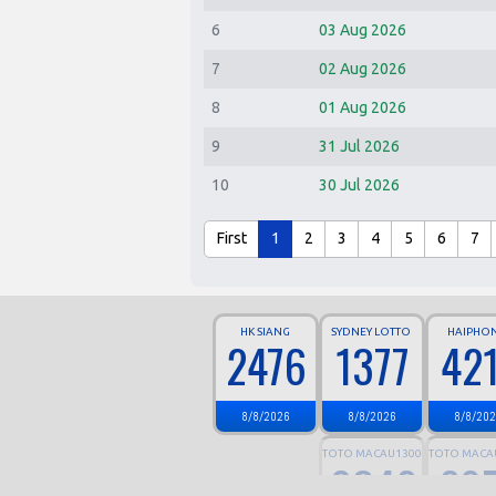
6
03 Aug 2026
7
02 Aug 2026
8
01 Aug 2026
9
31 Jul 2026
10
30 Jul 2026
First
1
2
3
4
5
6
7
HK SIANG
SYDNEY LOTTO
HAIPHO
2476
1377
42
8/8/2026
8/8/2026
8/8/20
TOTO MACAU1300
TOTO MACA
0342
29