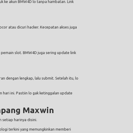
asuk ke akun BMW4D lo tanpa hambatan. Link
Rp.1,540,000
Rp.430,000
cor atau dicuri hacker. Kecepatan akses juga
Rp.820,000
 pemain slot. BMW4D juga sering update link
Rp.1,730,000
Rp.710,000
ran dengan lengkap, lalu submit. Setelah itu, lo
Rp.850,000
ari ini. Pastiin lo gak ketinggalan update
Rp.1,980,000
ampang Maxwin
Rp.1,380,000
setiap harinya disini.
Rp.1,120,000
nologi terkini yang memungkinkan memberi