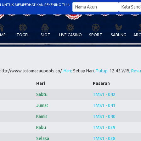
N UNTUK MEMPERHATIKAN REKENING TUJUAN DEPOSIT PADA MENU DEPOSIT MASING
ME
TOGEL
SLOT
LIVE CASINO
SPORT
SABUNG
ARC
http://www.totomacaupools.co/
, Hari:
Setiap Hari
, Tutup:
12:45 WIB
, Resu
Hari
Pasaran
Sabtu
TMS1 - 042
Jumat
TMS1 - 041
Kamis
TMS1 - 040
Rabu
TMS1 - 039
Selasa
TMS1 - 038