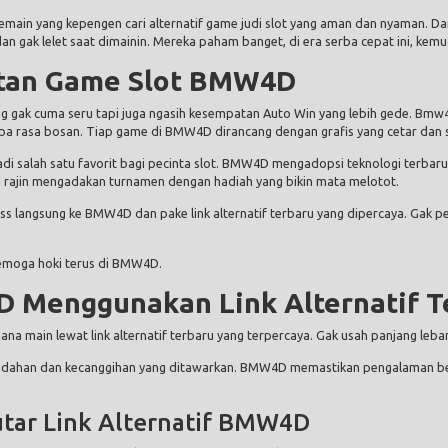
Rp.35,000
emain yang kepengen cari alternatif game judi slot yang aman dan nyaman. D
 gak lelet saat dimainin. Mereka paham banget, di era serba cepat ini, kemu
sil*** | Withdraw:
Rp.40,000
atan Game Slot BMW4D
bana*** | Withdraw:
Rp.30,000
ak cuma seru tapi juga ngasih kesempatan Auto Win yang lebih gede.
Bmw
a rasa bosan. Tiap game di BMW4D dirancang dengan grafis yang cetar dan si
sito***l | Withdraw:
Rp.10,000
i salah satu favorit bagi pecinta slot. BMW4D mengadopsi teknologi terbar
rajin mengadakan turnamen dengan hadiah yang bikin mata melotot.
gal*** | Withdraw:
Rp.40,000
uss langsung ke BMW4D dan pake link alternatif terbaru yang dipercaya. Gak p
ver*** | Withdraw:
Rp.20,000
emoga hoki terus di BMW4D.
van*** | Withdraw:
Rp.15,000
 Menggunakan Link Alternatif T
na main lewat link alternatif terbaru yang terpercaya. Gak usah panjang lebar,
nam*** | Withdraw:
Rp.35,000
udahan dan kecanggihan yang ditawarkan. BMW4D memastikan pengalaman be
usa*** | Withdraw:
Rp.40,000
utar Link Alternatif BMW4D
lai*** | Withdraw:
Rp.35,000