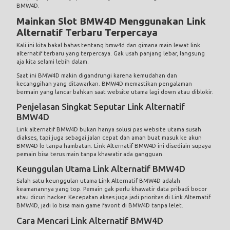
BMW4D.
Mainkan Slot BMW4D Menggunakan Link
Alternatif Terbaru Terpercaya
Kali ini kita bakal bahas tentang
bmw4d
dan gimana main lewat link
alternatif terbaru yang terpercaya. Gak usah panjang lebar, langsung
aja kita selami lebih dalam.
Saat ini BMW4D makin digandrungi karena kemudahan dan
kecanggihan yang ditawarkan. BMW4D memastikan pengalaman
bermain yang lancar bahkan saat website utama lagi down atau diblokir.
Penjelasan Singkat Seputar Link Alternatif
BMW4D
Link alternatif BMW4D bukan hanya solusi pas website utama susah
diakses, tapi juga sebagai jalan cepat dan aman buat masuk ke akun
BMW4D lo tanpa hambatan. Link Alternatif BMW4D ini disediain supaya
pemain bisa terus main tanpa khawatir ada gangguan.
Keunggulan Utama Link Alternatif BMW4D
Salah satu keunggulan utama Link Alternatif BMW4D adalah
keamanannya yang top. Pemain gak perlu khawatir data pribadi bocor
atau dicuri hacker. Kecepatan akses juga jadi prioritas di Link Alternatif
BMW4D, jadi lo bisa main game favorit di BMW4D tanpa lelet.
Cara Mencari Link Alternatif BMW4D