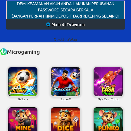
DEMI KEAMANAN AKUN ANDA, LAKUKAN PERUBAHAN
PASSWORD SECARA BERKALA
(JANGAN PERNAH KIRIM DEPOSIT DARI REKENING SELAIN DI
MENU DEPOSIT WEBSITE DAN LIVECHAT)
Main di Telegram
Desktop
Wap
Microgaming
StrikerX
SoccerX
FlyX Cash Turbo