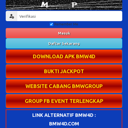
Remember Me
Masuk
Daftar Sekarang
DOWNLOAD APK BMW4D
BUKTI JACKPOT
WEBSITE CABANG BMWGROUP
GROUP FB EVENT TERLENGKAP
LINK ALTERNATIF BMW4D :
BMW4D.COM