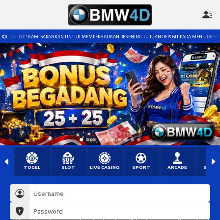
HALLO!! KAMI SARANKAN UNTUK MEMPERHATIKAN REKENING TUJUAN DEPOSIT PADA MENU DEPOS
TOGEL
SLOT
LIVE CASINO
SPORT
ARCADE
SABU