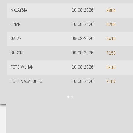
6
TOTO MACAU2300
09-08-2026
9804
6
HONGKONG LOTTO
09-08-2026
9296
6
PSCO POOLS
08-08-2026
3415
6
MAGNUM4D
09-08-2026
7153
6
0410
6
7107