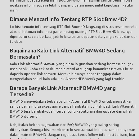
manfaatin buat strategi main slot. BMW4D memastikan semua pemain bisa
ngakses info ini supaya lebih gampang dalam mengambil keputusan ketika
main.
Dimana Mencari Info Tentang RTP Slot Bmw 4D?
Lo bisa temuin info tentang RTP Slot Bmw 4D langsung di situs resmi mereka
atau di halaman informasi game masing-masing. RTP Slot Bmw 4D biasanya
diperbarui secara berkala, jadi lo bisa terus dapetin data yang akurat dan up-
to-date.
Bagaimana Kalo Link Alternatif BMW4D Sedang
Bermasalah?
Kalo Link Alternatif BMW4D yang biasa lo gunakan sedang bermasalah, gak
usah panik. Coba cek sosial media resmi atau grup komunitas BMW4D buat
dapetin update link terbaru. Mereka biasanya cepat tanggap dalam
menyediakan solusi kalo ada Link Alternatif BMW4D yang lagi trouble.
Berapa Banyak Link Alternatif BMW4D yang
Tersedia?
BMW4D menyediakan beberapa Link Alternatif BMW4D untuk memastikan
semua pemain bisa akses game tanpa hambatan. Jumlah pasti Link Alternatif
BMW4D bisa berubah-ubah, tergantung kebutuhan dan update dari pihak
BMW4D itu sendiri.
Nah, itulah beberapa jawaban dari FAQ BMW4D yang paling sering
ditanyakan. Semoga bisa membantu lo semua buat lebih paham dan nyaman
dalam main di BMW4D. Jangan ragu buat terus follow informasi terbaru, biar