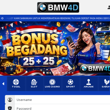
HALLO!! KAMI SARANKAN UNTUK MEMPERHATIKAN REKENING TUJUAN DEPOSIT PADA MENU DEPOS
TOGEL
SLOT
LIVE CASINO
SPORT
ARCADE
SABU