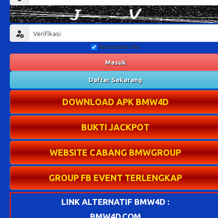
Remember Me
Masuk
Daftar Sekarang
DOWNLOAD APK BMW4D
BUKTI JACKPOT
WEBSITE CABANG BMWGROUP
GROUP FB EVENT TERLENGKAP
LINK ALTERNATIF BMW4D :
BMW4D.COM