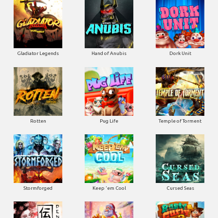
Gladiator Legends
Hand of Anubis
Dork Unit
Rotten
Pug Life
Temple of Torment
Stormforged
Keep 'em Cool
Cursed Seas