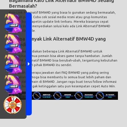
Bagaimana Kalo Link Alternatif BMW4D Sedang
Bermasalah?
Kalo Link Alternatif BMW4D yang biasa lo gunakan sedang bermasalah,
gak usah panik. Coba cek sosial media resmi atau grup komunitas
BMW4D buat dapetin update link terbaru. Mereka biasanya cepat
tanggap dalam menyediakan solusi kalo ada Link Alternatif BMW4D
yang lagi trouble.
Berapa Banyak Link Alternatif BMW4D yang
Tersedia?
BMW4D menyediakan beberapa Link Alternatif BMW4D untuk
memastikan semua pemain bisa akses game tanpa hambatan. Jumlah
pasti Link Alternatif BMW4D bisa berubah-ubah, tergantung kebutuhan
dan update dari pihak BMW4D itu sendiri.
Nah, itulah beberapa jawaban dari FAQ BMW4D yang paling sering
ditanyakan. Semoga bisa membantu lo semua buat lebih paham dan
nyaman dalam main di BMW4D. Jangan ragu buat terus follow informasi
terbaru, biar lo gak ketinggalan satu pun kesempatan cepet Auto Win.