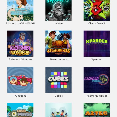
Aiko and the Wind Spirit
Invictus
Chaos Crew 3
Alchemist Wonders
Steamrunners
Xpander
OmNom
Cubes
Miami Multiplier