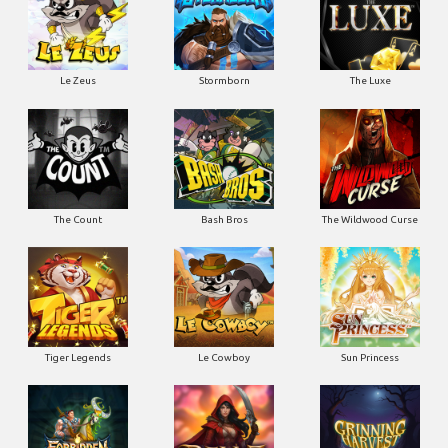
Le Zeus
Stormborn
The Luxe
The Count
Bash Bros
The Wildwood Curse
Tiger Legends
Le Cowboy
Sun Princess