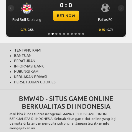
0 : 0
Previous
Next
BET NOW
Red Bull Salzburg
Pafos FC
0.75
0.55
-0.75
-0.71
TENTANG KAMI
BANTUAN
PERATURAN
INFORMASI BANK
HUBUNGI KAMI
KEBIJAKAN PRIVASI
PERSETUJUAN COOKIES
BMW4D - SITUS GAME ONLINE
BERKUALITAS DI INDONESIA
Mari kita kupas tuntas mengenai BMW4D - SITUS GAME ONLINE
BERKUALITAS DI INDONESIA. Sebuah situs game slot online yang lagi
gempita di kalangan penggila judi online. Jangan lewatkan info
mengejutkan ini.