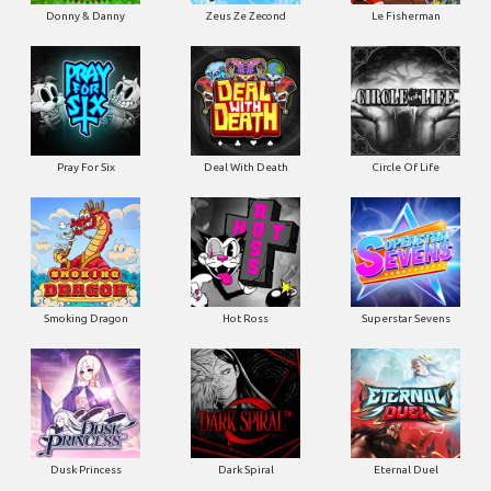
Donny & Danny
Zeus Ze Zecond
Le Fisherman
Pray For Six
Deal With Death
Circle Of Life
Smoking Dragon
Hot Ross
Superstar Sevens
Dusk Princess
Dark Spiral
Eternal Duel