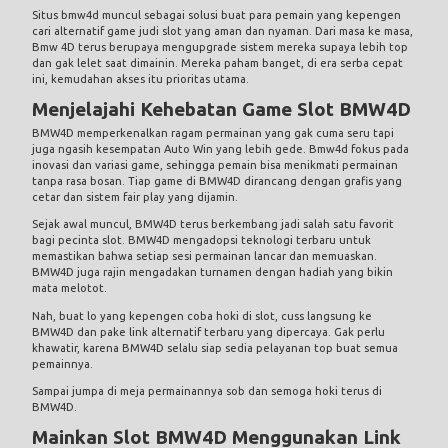
Situs
bmw4d
muncul sebagai solusi buat para pemain yang kepengen
cari alternatif game judi slot yang aman dan nyaman. Dari masa ke masa,
Bmw 4D terus berupaya mengupgrade sistem mereka supaya lebih top
dan gak lelet saat dimainin. Mereka paham banget, di era serba cepat
ini, kemudahan akses itu prioritas utama.
Menjelajahi Kehebatan Game Slot BMW4D
BMW4D memperkenalkan ragam permainan yang gak cuma seru tapi
juga ngasih kesempatan Auto Win yang lebih gede.
Bmw4d
fokus pada
inovasi dan variasi game, sehingga pemain bisa menikmati permainan
tanpa rasa bosan. Tiap game di BMW4D dirancang dengan grafis yang
cetar dan sistem fair play yang dijamin.
Sejak awal muncul, BMW4D terus berkembang jadi salah satu favorit
bagi pecinta slot. BMW4D mengadopsi teknologi terbaru untuk
memastikan bahwa setiap sesi permainan lancar dan memuaskan.
BMW4D juga rajin mengadakan turnamen dengan hadiah yang bikin
mata melotot.
Nah, buat lo yang kepengen coba hoki di slot, cuss langsung ke
BMW4D dan pake link alternatif terbaru yang dipercaya. Gak perlu
khawatir, karena BMW4D selalu siap sedia pelayanan top buat semua
pemainnya.
Sampai jumpa di meja permainannya sob dan semoga hoki terus di
BMW4D.
Mainkan Slot BMW4D Menggunakan Link