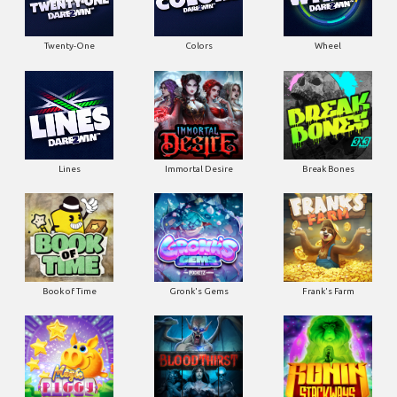
Twenty-One
Colors
Wheel
Lines
Immortal Desire
Break Bones
Book of Time
Gronk's Gems
Frank's Farm