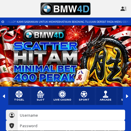
HALLO!! KAMI SARANKAN UNTUK MEMPERHATIKAN REKENING TUJUAN DEPOSIT PADA MENU DEPOS
TOGEL
SLOT
LIVE CASINO
SPORT
ARCADE
SABU