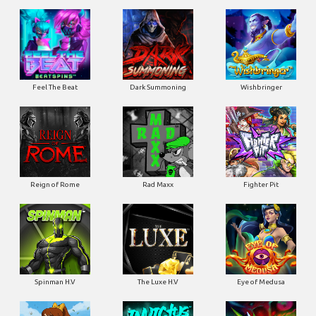
Feel The Beat
Dark Summoning
Wishbringer
Reign of Rome
Rad Maxx
Fighter Pit
Spinman H.V
The Luxe H.V
Eye of Medusa