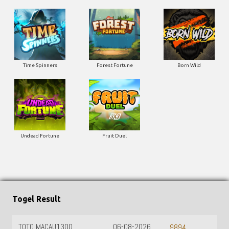
Time Spinners
Forest Fortune
Born Wild
Undead Fortune
Fruit Duel
Togel Result
TOTO MACAU1300
06-08-2026
9894