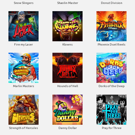
Snow Slingers
Shaolin Master
Donut Division
Fire my Laser
Klowns
Phoenix Duel Reels
Marlin Masters
Hounds of Hell
Dorks of the Deep
Strength of Hercules
Danny Dollar
Pray for Three