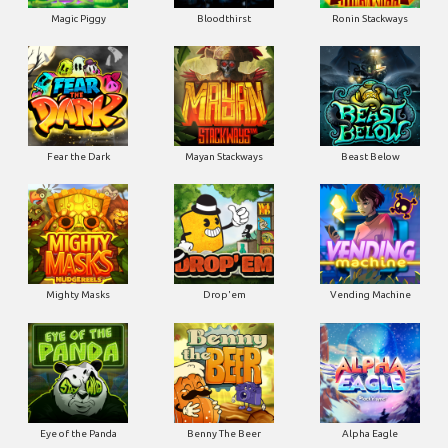
Magic Piggy
Bloodthirst
Ronin Stackways
Fear the Dark
Mayan Stackways
Beast Below
Mighty Masks
Drop'em
Vending Machine
Eye of the Panda
Benny The Beer
Alpha Eagle