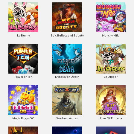
Le Bunny
Epic Bullets and Bounty
Munchy Milo
Power of Ten
Dynasty of Death
Le Digger
Magic Piggy OG
Sand and Ashes
Rise Of Fortuna