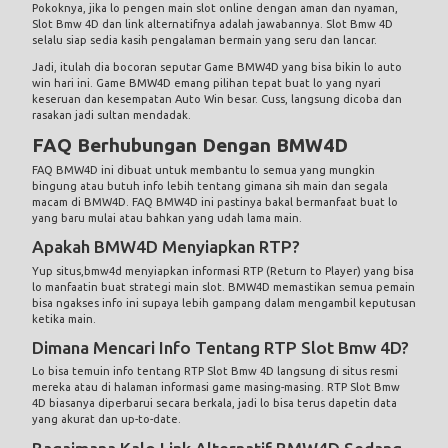
Pokoknya, jika lo pengen main slot online dengan aman dan nyaman,
Slot Bmw 4D dan link alternatifnya adalah jawabannya. Slot Bmw 4D
selalu siap sedia kasih pengalaman bermain yang seru dan lancar.
Jadi, itulah dia bocoran seputar Game BMW4D yang bisa bikin lo auto
win hari ini. Game BMW4D emang pilihan tepat buat lo yang nyari
keseruan dan kesempatan Auto Win besar. Cuss, langsung dicoba dan
rasakan jadi sultan mendadak.
FAQ Berhubungan Dengan BMW4D
FAQ BMW4D ini dibuat untuk membantu lo semua yang mungkin
bingung atau butuh info lebih tentang gimana sih main dan segala
macam di BMW4D. FAQ BMW4D ini pastinya bakal bermanfaat buat lo
yang baru mulai atau bahkan yang udah lama main.
Apakah BMW4D Menyiapkan RTP?
Yup situs,
bmw4d
menyiapkan informasi RTP (Return to Player) yang bisa
lo manfaatin buat strategi main slot. BMW4D memastikan semua pemain
bisa ngakses info ini supaya lebih gampang dalam mengambil keputusan
ketika main.
Dimana Mencari Info Tentang RTP Slot Bmw 4D?
Lo bisa temuin info tentang RTP Slot Bmw 4D langsung di situs resmi
mereka atau di halaman informasi game masing-masing. RTP Slot Bmw
4D biasanya diperbarui secara berkala, jadi lo bisa terus dapetin data
yang akurat dan up-to-date.