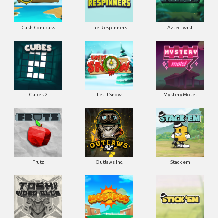
Cash Compass
The Respinners
Aztec Twist
Cubes 2
Let It Snow
Mystery Motel
Frutz
Outlaws Inc.
Stack'em