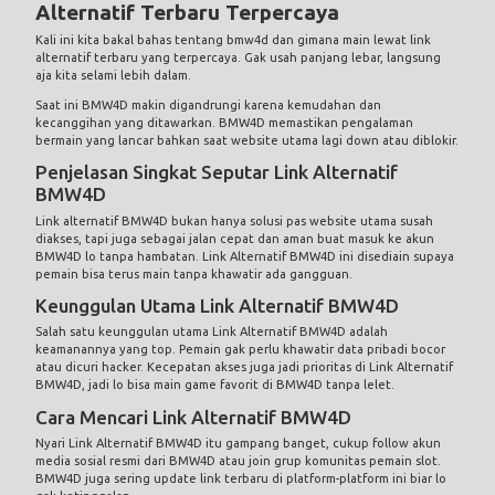
Alternatif Terbaru Terpercaya
Kali ini kita bakal bahas tentang
bmw4d
dan gimana main lewat link
alternatif terbaru yang terpercaya. Gak usah panjang lebar, langsung
aja kita selami lebih dalam.
Saat ini BMW4D makin digandrungi karena kemudahan dan
kecanggihan yang ditawarkan. BMW4D memastikan pengalaman
bermain yang lancar bahkan saat website utama lagi down atau diblokir.
Penjelasan Singkat Seputar Link Alternatif
BMW4D
Link alternatif BMW4D bukan hanya solusi pas website utama susah
diakses, tapi juga sebagai jalan cepat dan aman buat masuk ke akun
BMW4D lo tanpa hambatan. Link Alternatif BMW4D ini disediain supaya
pemain bisa terus main tanpa khawatir ada gangguan.
Keunggulan Utama Link Alternatif BMW4D
Salah satu keunggulan utama Link Alternatif BMW4D adalah
keamanannya yang top. Pemain gak perlu khawatir data pribadi bocor
atau dicuri hacker. Kecepatan akses juga jadi prioritas di Link Alternatif
BMW4D, jadi lo bisa main game favorit di BMW4D tanpa lelet.
Cara Mencari Link Alternatif BMW4D
Nyari Link Alternatif BMW4D itu gampang banget, cukup follow akun
media sosial resmi dari BMW4D atau join grup komunitas pemain slot.
BMW4D juga sering update link terbaru di platform-platform ini biar lo