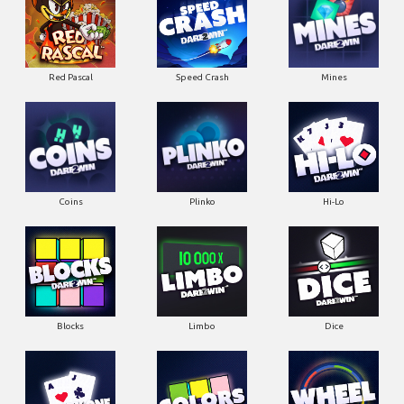
Red Pascal
Speed Crash
Mines
Coins
Plinko
Hi-Lo
Blocks
Limbo
Dice