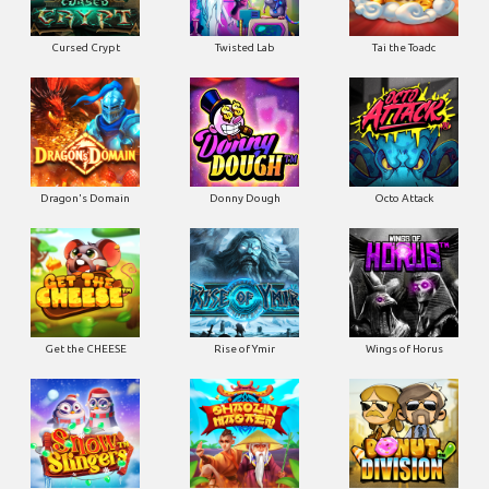
Cursed Crypt
Twisted Lab
Tai the Toadc
Dragon's Domain
Donny Dough
Octo Attack
Get the CHEESE
Rise of Ymir
Wings of Horus