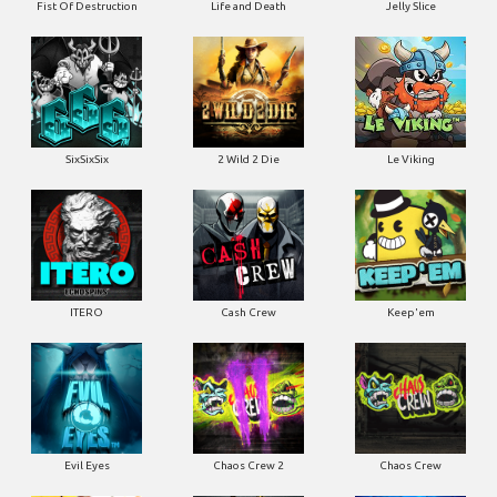
Fist Of Destruction
Life and Death
Jelly Slice
SixSixSix
2 Wild 2 Die
Le Viking
ITERO
Cash Crew
Keep'em
Evil Eyes
Chaos Crew 2
Chaos Crew