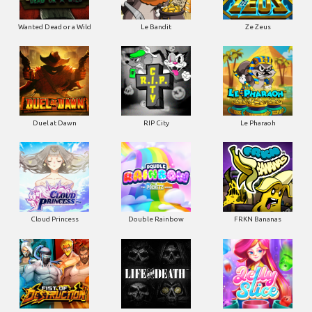
Wanted Dead or a Wild
Le Bandit
Ze Zeus
Duel at Dawn
RIP City
Le Pharaoh
Cloud Princess
Double Rainbow
FRKN Bananas