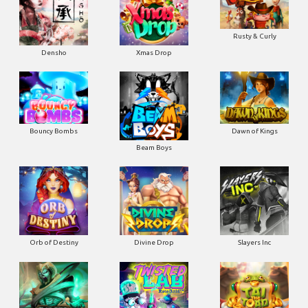
Rusty & Curly
Densho
Xmas Drop
Bouncy Bombs
Dawn of Kings
Beam Boys
Orb of Destiny
Divine Drop
Slayers Inc