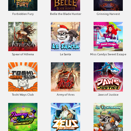
Forbidden Fury
Belle the Blade Hunter
Grinning Harvest
Spear of Athena
Le Santa
Miss Candys Sweet Escape
Toshi Ways Club
Army of Ares
Jaws of Justice