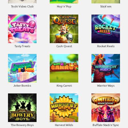
Toshi Video Club
Hop'n'Pop
Stick'em
Tasty Treats
Cash Quest
Rocket Reels
Joker Bombs
King Carrot
Warrior Ways
The Bowery Boys
Harvest Wilds
Buffalo Stack'n'Sync