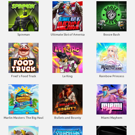
Ultimate Slot of America
Booze Bash
Spinman
Le King
Fred's Food Truck
Rainbow Princess
Marlin Masters: The Big Haul
Bullets and Bounty
Miami Mayhem