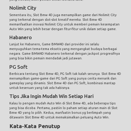
Nolimit City
Sementara itu, Slot Bmw 4D juga menampilkan game dari Nolimit City
yang terkenal dengan slot-slot kreatif mereka. Slot Bmw 4D
memanfaatkan inovasi Nolimit City untuk memberi pemain kesempatan
Auto Win yang lebih besar dengan fitur-fitur unik dalam setiap game.
Habanero
Lanjut ke Habanero, Game BMW4D dari provider ini selalu
menyuguhkan tema-tema eksotis yang mengangkat budaya berbagai
negara. Game BMW4D Habanero terkenal dengan jackpot progresifnya
yang bisa bikin pemain mendadak jadi jutawan.
PG Soft
Berbicara tentang Slot Bmw 4D, PG Soft tak kalah serunya. Slot Bmw 4D
menampilkan game-game dari PG Soft yang punya cerita menarik dan
gameplay yang dinamis. Slot Bmw 4D dan PG Soft, kombinasi mantap
untuk keseruan yang tak ada habisnya.
Tips Jika Ingin Mudah Win Setiap Hari
Kalau lo pengen mudah Auto Win di Slot Bmw 4D, ada beberapa tips
yang bisa dicoba. Pertama, pastiin lo paham setiap aturan main di Slot
Bmw 4D yang lo pilih. Kedua, manfaatin bonus yg berlimpah yang
ditawarin Slot Bmw 4D untuk memaksimalkan peluang Auto Win.
Kata-Kata Penutup