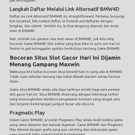
gak ketinggalan.
Langkah Daftar Melalui Link Alternatif BMW4D
Daftar via Link Alternatif BMW4D itu straightforward. Pertama, kunjungi
link tersebut, klik tombol daftar, isi formulir pendaftaran dengan
lengkap, lalu submit. Setelah itu, lo bisa langsung deposit dan mulai
main di BMW4D.
Nah, setelah tau gimana cara main aman di BMW4D, yuk kita intip
bocoran Game BMW4D Slot online yang bisa bikin lo auto win hari ini.
Pastiin lo gak ketinggalan update berikutnya tentang Game BMW4D.
Bocoran Situs Slot Gacor Hari Ini Dijamin
Menang Gampang Maxwin
Waktunya kita bahas bocoran situs
bmw4d
hari ini yang ada di BMW4D.
Tidak cuma sekedar menang tapi bakal dikasih maxwin setiap harinya
disini.
Game situs BMW4D selalu ada daya tariknya sendiri bagi para pemain
slot gacor hari ini. Situs BMW4D dirancang dengan teknologi terkini
yang memungkinkan memberi pengalaman bermain yang sangat seru
dan terjamin kemenangan jackpot besar ada situs ini.
Pragmatic Play
Dalam Game BMW4D, provider Pragmatic Play selalu kasih koleksi game
yang ramai dimainin dan banyak digemari. Game BMW4D dari Pragmatic
Play dikenal dengan grafis yang eye catching dan mekanisme game
yang inovatif, bikin pemain betah berlama-lama.