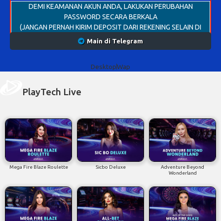
DEMI KEAMANAN AKUN ANDA, LAKUKAN PERUBAHAN
PASSWORD SECARA BERKALA
(JANGAN PERNAH KIRIM DEPOSIT DARI REKENING SELAIN DI
MENU DEPOSIT WEBSITE DAN LIVECHAT)
Main di Telegram
Desktop
Wap
PlayTech Live
Mega Fire Blaze Roulette
Sicbo Deluxe
Adventure Beyond
Wonderland