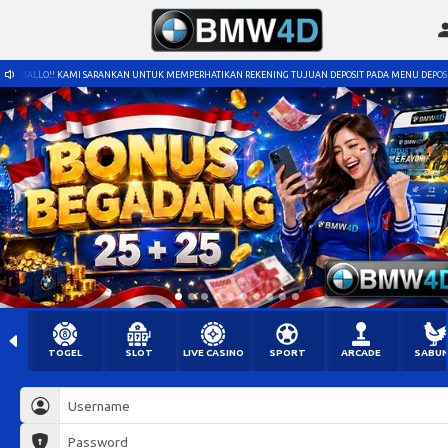
HALLO!! KAMI SARANKAN UNTUK MEMPERHATIKAN REKENING TUJUAN DEPOSIT PADA MENU DEPOS
TOGEL
SLOT
LIVE CASINO
SPORT
ARCADE
SABU