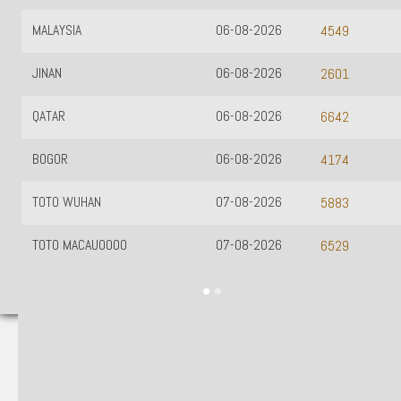
TOTO MACAU2300
06-08-2026
4549
HONGKONG LOTTO
06-08-2026
2601
PSCO POOLS
06-08-2026
6642
MAGNUM4D
05-08-2026
4174
5883
6529