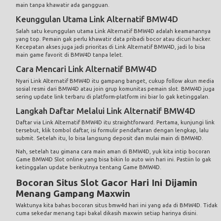
main tanpa khawatir ada gangguan.
Keunggulan Utama Link Alternatif BMW4D
Salah satu keunggulan utama Link Alternatif BMW4D adalah keamanannya
yang top. Pemain gak perlu khawatir data pribadi bocor atau dicuri hacker.
Kecepatan akses juga jadi prioritas di Link Alternatif BMW4D, jadi lo bisa
main game favorit di BMW4D tanpa lelet.
Cara Mencari Link Alternatif BMW4D
Nyari Link Alternatif BMW4D itu gampang banget, cukup follow akun media
sosial resmi dari BMW4D atau join grup komunitas pemain slot. BMW4D juga
sering update link terbaru di platform-platform ini biar lo gak ketinggalan.
Langkah Daftar Melalui Link Alternatif BMW4D
Daftar via Link Alternatif BMW4D itu straightforward. Pertama, kunjungi link
tersebut, klik tombol daftar, isi formulir pendaftaran dengan lengkap, lalu
submit. Setelah itu, lo bisa langsung deposit dan mulai main di BMW4D.
Nah, setelah tau gimana cara main aman di BMW4D, yuk kita intip bocoran
Game BMW4D Slot online yang bisa bikin lo auto win hari ini. Pastiin lo gak
ketinggalan update berikutnya tentang Game BMW4D.
Bocoran Situs Slot Gacor Hari Ini Dijamin
Menang Gampang Maxwin
Waktunya kita bahas bocoran situs
bmw4d
hari ini yang ada di BMW4D. Tidak
cuma sekedar menang tapi bakal dikasih maxwin setiap harinya disini.