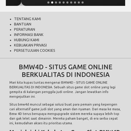
TENTANG KAMI
BANTUAN
PERATURAN
INFORMASI BANK
HUBUNGI KAMI
KEBIJAKAN PRIVASI
PERSETUJUAN COOKIES
BMW4D - SITUS GAME ONLINE
BERKUALITAS DI INDONESIA
Mari kita kupas tuntas mengenai BMW4D - SITUS GAME ONLINE
BERKUALITAS DI INDONESIA. Sebuah situs game slot online yang lagi
gempita di kalangan penggila judi online. Jangan lewatkan info
mengejutkan ini.
Situs
bmw4d
muncul sebagai solusi buat para pemain yang kepengen
cari alternatif game judi slot yang aman dan nyaman. Dari masa ke masa,
Bmw 4D terus berupaya mengupgrade sistem mereka supaya lebih top
dan gak lelet saat dimainin. Mereka paham banget, di era serba cepat
ini, kemudahan akses itu prioritas utama.