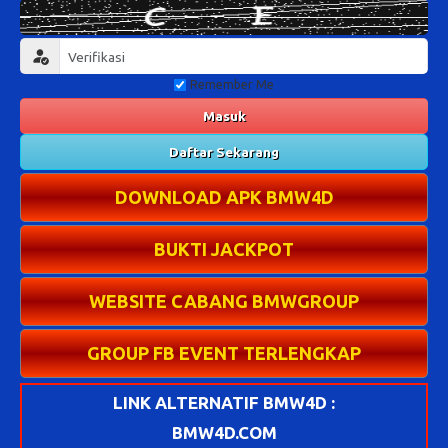
Remember Me
Masuk
Daftar Sekarang
DOWNLOAD APK BMW4D
BUKTI JACKPOT
WEBSITE CABANG BMWGROUP
GROUP FB EVENT TERLENGKAP
LINK ALTERNATIF BMW4D :
BMW4D.COM