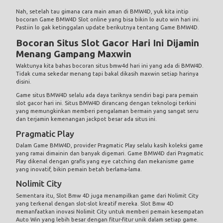
Nah, setelah tau gimana cara main aman di BMW4D, yuk kita intip
bocoran Game BMW4D Slot online yang bisa bikin lo auto win hari ini.
Pastiin lo gak ketinggalan update berikutnya tentang Game BMW4D.
Bocoran Situs Slot Gacor Hari Ini Dijamin
Menang Gampang Maxwin
Waktunya kita bahas bocoran situs
bmw4d
hari ini yang ada di BMW4D.
Tidak cuma sekedar menang tapi bakal dikasih maxwin setiap harinya
disini.
Game situs BMW4D selalu ada daya tariknya sendiri bagi para pemain
slot gacor hari ini. Situs BMW4D dirancang dengan teknologi terkini
yang memungkinkan memberi pengalaman bermain yang sangat seru
dan terjamin kemenangan jackpot besar ada situs ini.
Pragmatic Play
Dalam Game BMW4D, provider Pragmatic Play selalu kasih koleksi game
yang ramai dimainin dan banyak digemari. Game BMW4D dari Pragmatic
Play dikenal dengan grafis yang eye catching dan mekanisme game
yang inovatif, bikin pemain betah berlama-lama.
Nolimit City
Sementara itu, Slot Bmw 4D juga menampilkan game dari Nolimit City
yang terkenal dengan slot-slot kreatif mereka. Slot Bmw 4D
memanfaatkan inovasi Nolimit City untuk memberi pemain kesempatan
Auto Win yang lebih besar dengan fitur-fitur unik dalam setiap game.