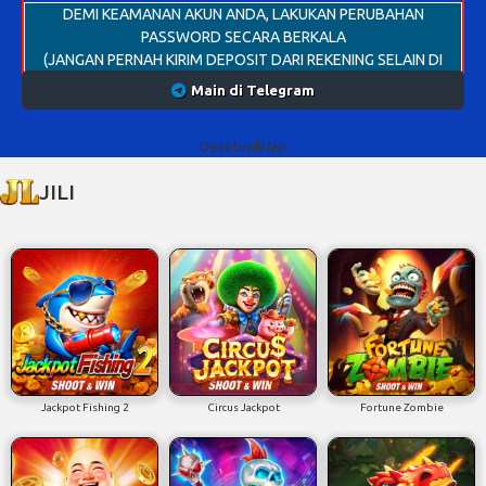
DEMI KEAMANAN AKUN ANDA, LAKUKAN PERUBAHAN
PASSWORD SECARA BERKALA
(JANGAN PERNAH KIRIM DEPOSIT DARI REKENING SELAIN DI
MENU DEPOSIT WEBSITE DAN LIVECHAT)
Main di Telegram
Desktop
Wap
JILI
Jackpot Fishing 2
Circus Jackpot
Fortune Zombie